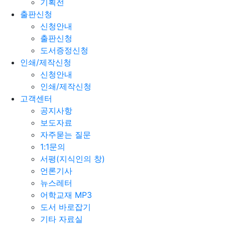
기획전
출판신청
신청안내
출판신청
도서증정신청
인쇄/제작신청
신청안내
인쇄/제작신청
고객센터
공지사항
보도자료
자주묻는 질문
1:1문의
서평(지식인의 창)
언론기사
뉴스레터
어학교재 MP3
도서 바로잡기
기타 자료실