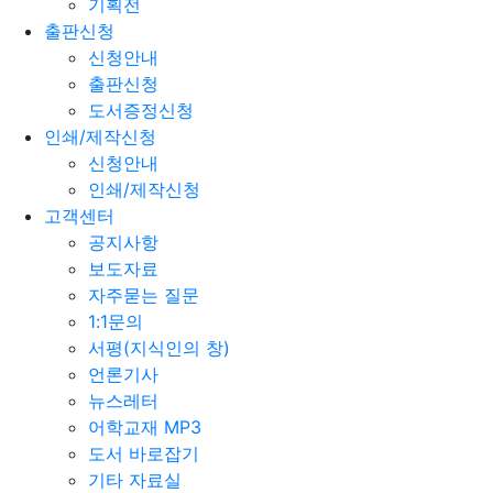
기획전
출판신청
신청안내
출판신청
도서증정신청
인쇄/제작신청
신청안내
인쇄/제작신청
고객센터
공지사항
보도자료
자주묻는 질문
1:1문의
서평(지식인의 창)
언론기사
뉴스레터
어학교재 MP3
도서 바로잡기
기타 자료실