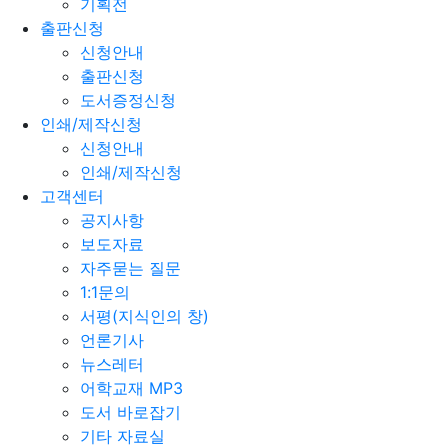
기획전
출판신청
신청안내
출판신청
도서증정신청
인쇄/제작신청
신청안내
인쇄/제작신청
고객센터
공지사항
보도자료
자주묻는 질문
1:1문의
서평(지식인의 창)
언론기사
뉴스레터
어학교재 MP3
도서 바로잡기
기타 자료실