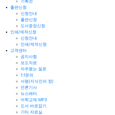
기획전
출판신청
신청안내
출판신청
도서증정신청
인쇄/제작신청
신청안내
인쇄/제작신청
고객센터
공지사항
보도자료
자주묻는 질문
1:1문의
서평(지식인의 창)
언론기사
뉴스레터
어학교재 MP3
도서 바로잡기
기타 자료실