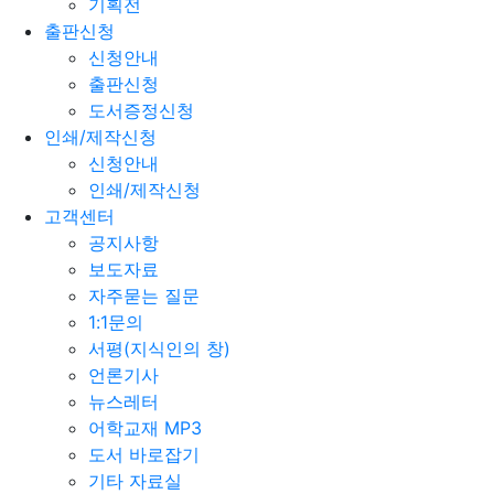
기획전
출판신청
신청안내
출판신청
도서증정신청
인쇄/제작신청
신청안내
인쇄/제작신청
고객센터
공지사항
보도자료
자주묻는 질문
1:1문의
서평(지식인의 창)
언론기사
뉴스레터
어학교재 MP3
도서 바로잡기
기타 자료실