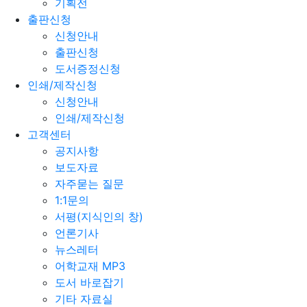
기획전
출판신청
신청안내
출판신청
도서증정신청
인쇄/제작신청
신청안내
인쇄/제작신청
고객센터
공지사항
보도자료
자주묻는 질문
1:1문의
서평(지식인의 창)
언론기사
뉴스레터
어학교재 MP3
도서 바로잡기
기타 자료실