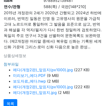
ISBN
9788952139481
면수/판형
588(쪽) / 국판[148*210]
2015년 개정판의 2쇄가 2020년 간행되고 2024년 하반에
이르러, 번역진 일동은 인명 등 고유명사의 원문을 가급적
고대 노르드어로 통일하여 그 발음을 표준으로 삼고, 번역
과 해설을 각 역자/필자가 다시 한번 정밀하게 검토하였다.
독일의 주요 연구서 3건을 선별하여 문헌목록도 보완하였
다. (제2개정판 머리말 중에서) 북유럽 신화는 기록된 세계
신화 가운데 그리스·로마 신화 다음으로 높은 완성...
상품상세정보
첨부파일
에다(개정2판)_앞표지(px1000).jpg
(227 KB)
미리보기_에다.PDF
(9 MB)
보도자료_에다.hwp
(2 MB)
에다(개정2판)_앞표지(px1000).jpg
(222 KB)
에다(개정2판)_앞표지.jpg
(2 MB)
목록