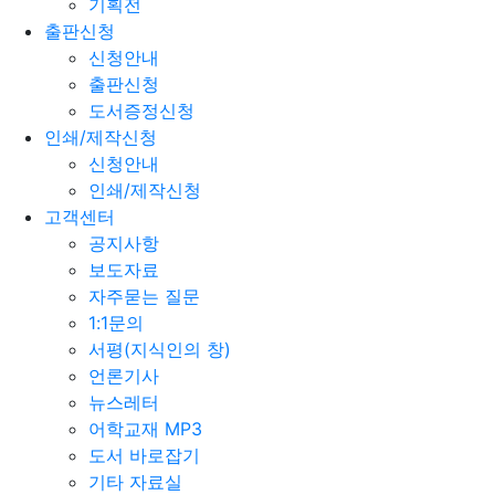
기획전
출판신청
신청안내
출판신청
도서증정신청
인쇄/제작신청
신청안내
인쇄/제작신청
고객센터
공지사항
보도자료
자주묻는 질문
1:1문의
서평(지식인의 창)
언론기사
뉴스레터
어학교재 MP3
도서 바로잡기
기타 자료실