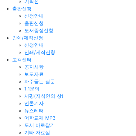
기획전
출판신청
신청안내
출판신청
도서증정신청
인쇄/제작신청
신청안내
인쇄/제작신청
고객센터
공지사항
보도자료
자주묻는 질문
1:1문의
서평(지식인의 창)
언론기사
뉴스레터
어학교재 MP3
도서 바로잡기
기타 자료실