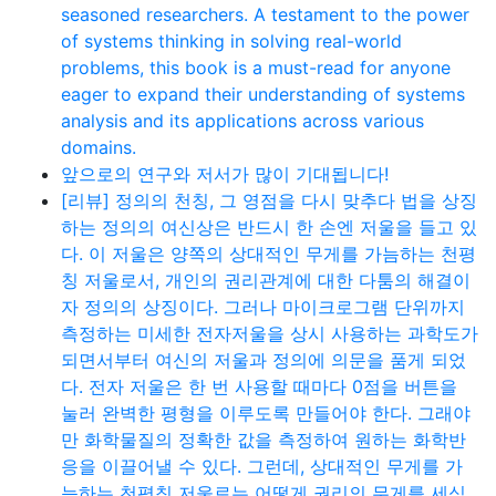
seasoned researchers. A testament to the power
of systems thinking in solving real-world
problems, this book is a must-read for anyone
eager to expand their understanding of systems
analysis and its applications across various
domains.
앞으로의 연구와 저서가 많이 기대됩니다!
[리뷰] 정의의 천칭, 그 영점을 다시 맞추다 법을 상징
하는 정의의 여신상은 반드시 한 손엔 저울을 들고 있
다. 이 저울은 양쪽의 상대적인 무게를 가늠하는 천평
칭 저울로서, 개인의 권리관계에 대한 다툼의 해결이
자 정의의 상징이다. 그러나 마이크로그램 단위까지
측정하는 미세한 전자저울을 상시 사용하는 과학도가
되면서부터 여신의 저울과 정의에 의문을 품게 되었
다. 전자 저울은 한 번 사용할 때마다 0점을 버튼을
눌러 완벽한 평형을 이루도록 만들어야 한다. 그래야
만 화학물질의 정확한 값을 측정하여 원하는 화학반
응을 이끌어낼 수 있다. 그런데, 상대적인 무게를 가
늠하는 천평칭 저울로는 어떻게 권리의 무게를 세심