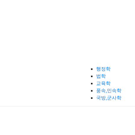
행정학
법학
교육학
풍속,민속학
국방,군사학