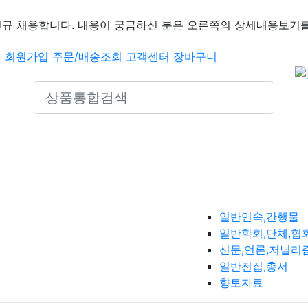
신규 채용합니다. 내용이 궁금하신 분은 오른쪽의 상세내용보기를
인
회원가입
주문/배송조회
고객센터
장바구니
Search icons
일반연속,간행물
일반학회,단체,협
신문,언론,저널리
일반전집,총서
향토자료