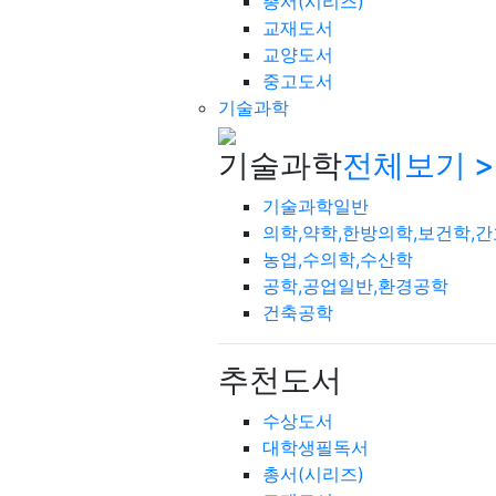
총서(시리즈)
교재도서
교양도서
중고도서
기술과학
기술과학
전체보기 >
기술과학일반
의학,약학,한방의학,보건학,
농업,수의학,수산학
공학,공업일반,환경공학
건축공학
추천도서
수상도서
대학생필독서
총서(시리즈)