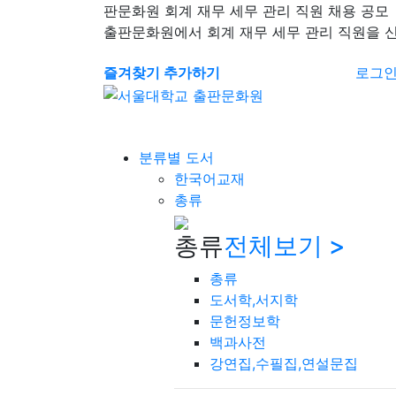
판문화원 회계 재무 세무 관리 직원 채용 공모
출판문화원에서 회계 재무 세무 관리 직원을 
즐겨찾기 추가하기
로그
분류별 도서
한국어교재
총류
총류
전체보기 >
총류
도서학,서지학
문헌정보학
백과사전
강연집,수필집,연설문집