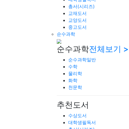
총서(시리즈)
교재도서
교양도서
중고도서
순수과학
순수과학
전체보기 >
순수과학일반
수학
물리학
화학
천문학
추천도서
수상도서
대학생필독서