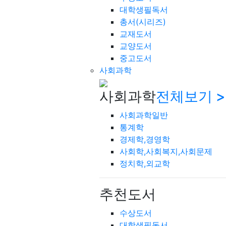
대학생필독서
총서(시리즈)
교재도서
교양도서
중고도서
사회과학
사회과학
전체보기 >
사회과학일반
통계학
경제학,경영학
사회학,사회복지,사회문제
정치학,외교학
추천도서
수상도서
대학생필독서