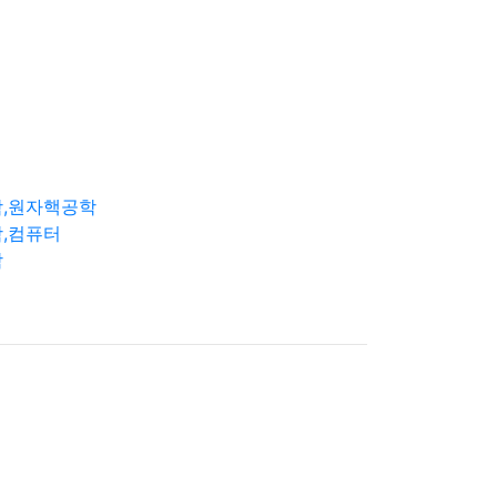
학,원자핵공학
,컴퓨터
학