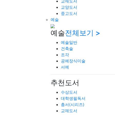
교재도서
교양도서
중고도서
예술
예술
전체보기 >
예술일반
건축술
조각
공예장식미술
서예
추천도서
수상도서
대학생필독서
총서(시리즈)
교재도서