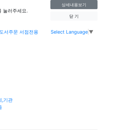
상세내용보기
 눌러주세요.
닫 기
Select Language
▼
회,기관
즘