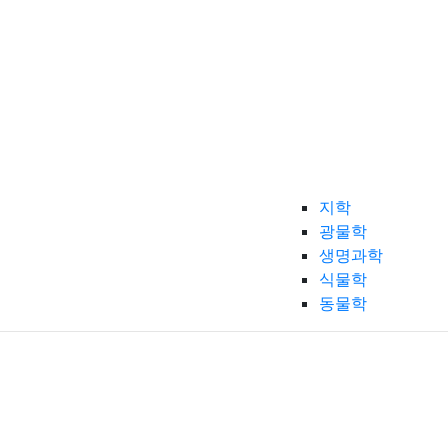
지학
광물학
생명과학
식물학
동물학