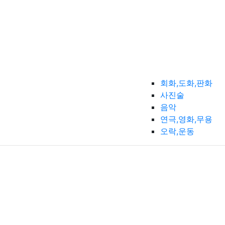
회화,도화,판화
사진술
음악
연극,영화,무용
오락,운동