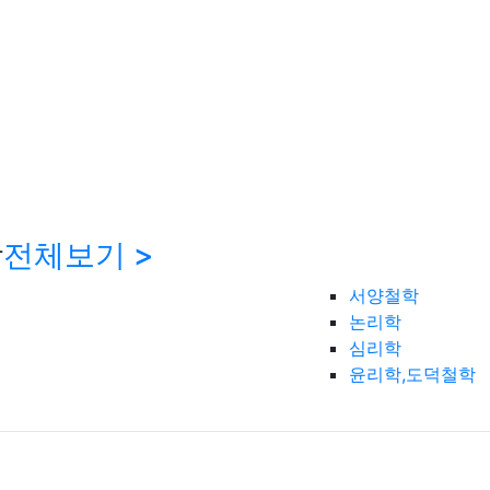
학
전체보기 >
서양철학
논리학
심리학
윤리학,도덕철학