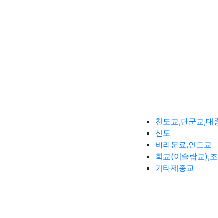
천도교,단군교,대
신도
바라문료,인도교
회교(이슬람교),
기타제종교