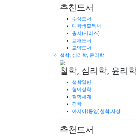
추천도서
수상도서
대학생필독서
총서(시리즈)
교재도서
교양도서
철학, 심리학, 윤리학
철학, 심리학, 윤리
철학일반
형이상학
철학체계
경학
아시아(동양)철학,사상
추천도서