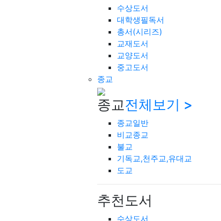
수상도서
대학생필독서
총서(시리즈)
교재도서
교양도서
중고도서
종교
종교
전체보기 >
종교일반
비교종교
불교
기독교,천주교,유대교
도교
추천도서
수상도서