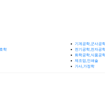
기계공학,군사공
간호학
전기공학,전자공학
화학공학,식품공
제조업,인쇄술
가사,가정학