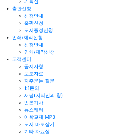
기획전
출판신청
신청안내
출판신청
도서증정신청
인쇄/제작신청
신청안내
인쇄/제작신청
고객센터
공지사항
보도자료
자주묻는 질문
1:1문의
서평(지식인의 창)
언론기사
뉴스레터
어학교재 MP3
도서 바로잡기
기타 자료실