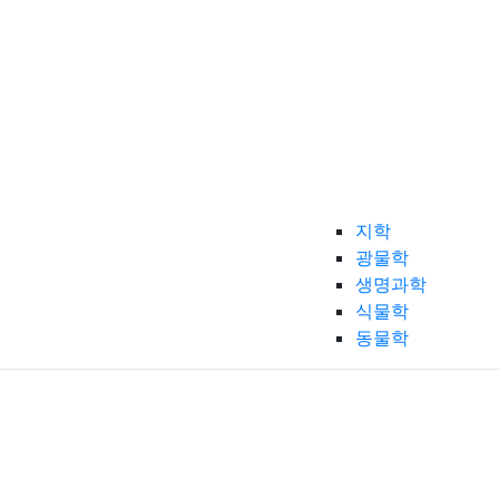
지학
광물학
생명과학
식물학
동물학