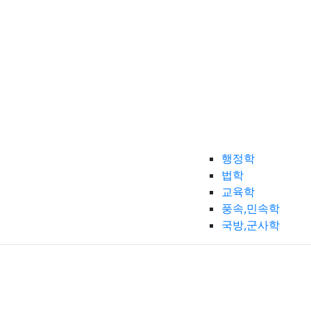
행정학
법학
교육학
풍속,민속학
국방,군사학