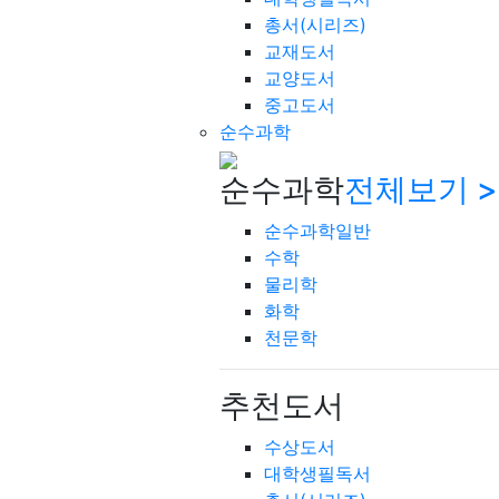
총서(시리즈)
교재도서
교양도서
중고도서
순수과학
순수과학
전체보기 >
순수과학일반
수학
물리학
화학
천문학
추천도서
수상도서
대학생필독서