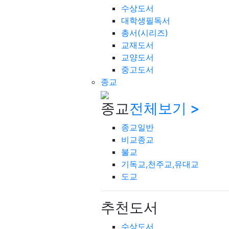
수상도서
대학생필독서
총서(시리즈)
교재도서
교양도서
중고도서
종교
종교
전체보기 >
종교일반
비교종교
불교
기독교,천주교,유대교
도교
추천도서
수상도서