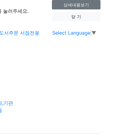
상세내용보기
 눌러주세요.
닫 기
Select Language
▼
회,기관
즘