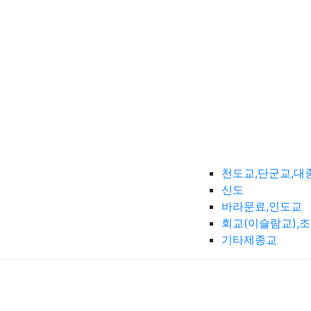
천도교,단군교,대
신도
바라문료,인도교
회교(이슬람교),
기타제종교