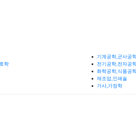
기계공학,군사공
간호학
전기공학,전자공학
화학공학,식품공
제조업,인쇄술
가사,가정학