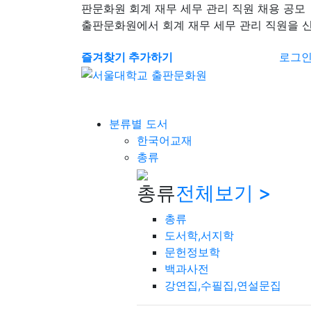
판문화원 회계 재무 세무 관리 직원 채용 공모
출판문화원에서 회계 재무 세무 관리 직원을 
즐겨찾기 추가하기
로그
분류별 도서
한국어교재
총류
총류
전체보기 >
총류
도서학,서지학
문헌정보학
백과사전
강연집,수필집,연설문집