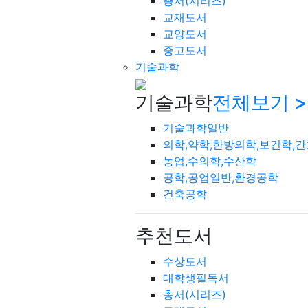
총서(시리즈)
교재도서
교양도서
중고도서
기술과학
기술과학
전체보기 >
기술과학일반
의학,약학,한방의학,보건학,
농업,수의학,수산학
공학,공업일반,환경공학
건축공학
추천도서
수상도서
대학생필독서
총서(시리즈)