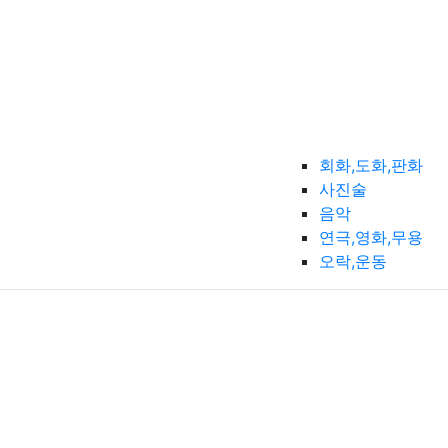
회화,도화,판화
사진술
음악
연극,영화,무용
오락,운동