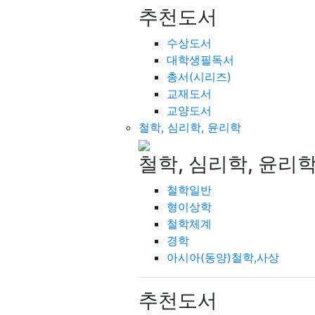
추천도서
수상도서
대학생필독서
총서(시리즈)
교재도서
교양도서
철학, 심리학, 윤리학
철학, 심리학, 윤리
철학일반
형이상학
철학체계
경학
아시아(동양)철학,사상
추천도서