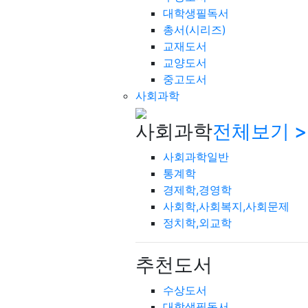
대학생필독서
총서(시리즈)
교재도서
교양도서
중고도서
사회과학
사회과학
전체보기 >
사회과학일반
통계학
경제학,경영학
사회학,사회복지,사회문제
정치학,외교학
추천도서
수상도서
대학생필독서