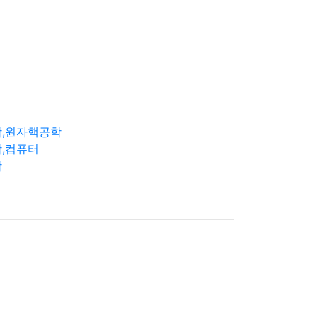
학,원자핵공학
,컴퓨터
학