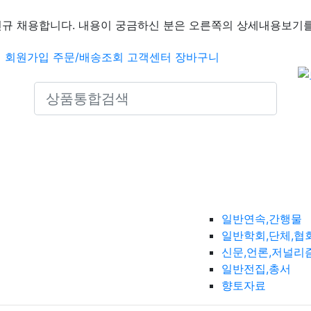
신규 채용합니다. 내용이 궁금하신 분은 오른쪽의 상세내용보기를
인
회원가입
주문/배송조회
고객센터
장바구니
Search icons
일반연속,간행물
일반학회,단체,협
신문,언론,저널리
일반전집,총서
향토자료