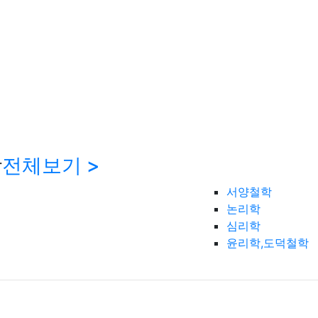
학
전체보기 >
서양철학
논리학
심리학
윤리학,도덕철학