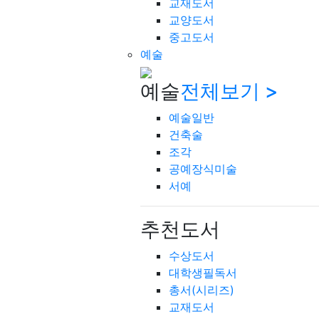
교재도서
교양도서
중고도서
예술
예술
전체보기 >
예술일반
건축술
조각
공예장식미술
서예
추천도서
수상도서
대학생필독서
총서(시리즈)
교재도서