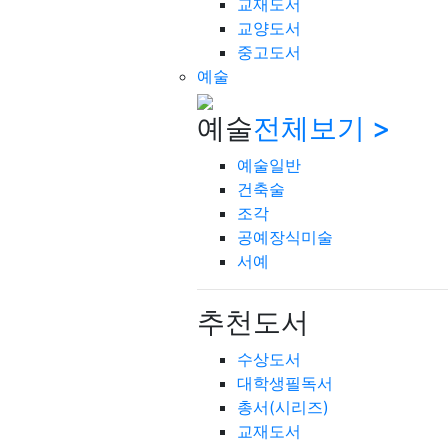
교재도서
교양도서
중고도서
예술
예술
전체보기 >
예술일반
건축술
조각
공예장식미술
서예
추천도서
수상도서
대학생필독서
총서(시리즈)
교재도서