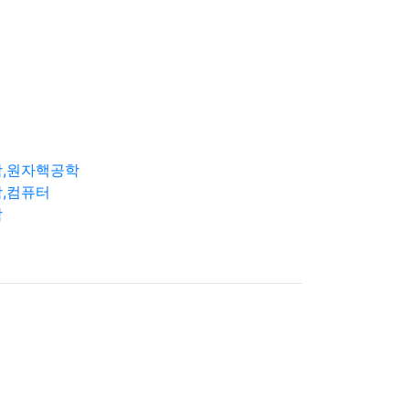
학,원자핵공학
,컴퓨터
학