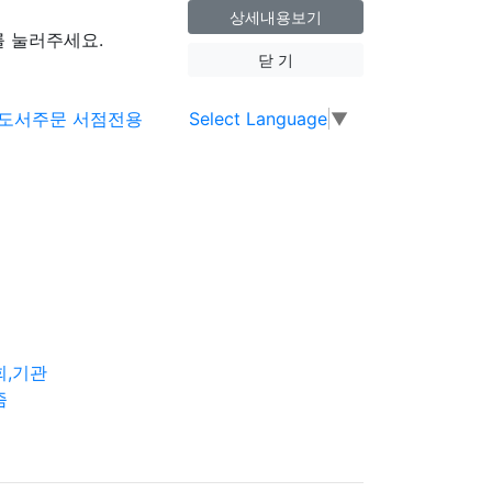
상세내용보기
 눌러주세요.
닫 기
Select Language
▼
회,기관
즘