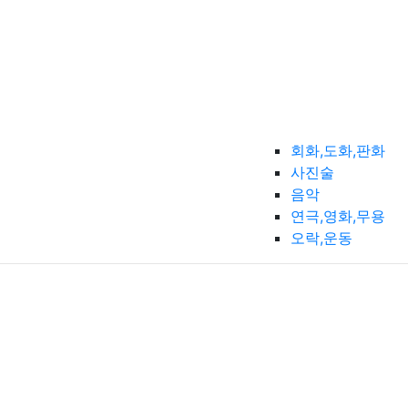
회화,도화,판화
사진술
음악
연극,영화,무용
오락,운동