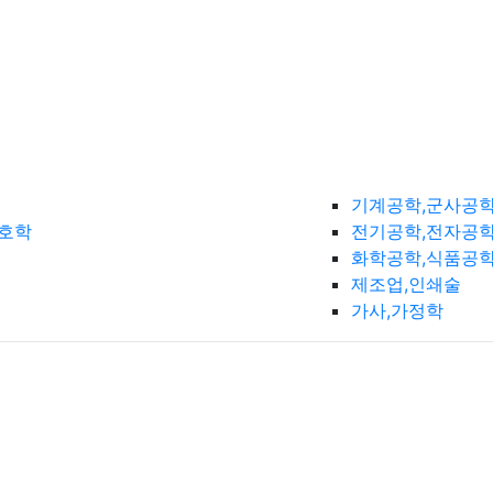
기계공학,군사공
간호학
전기공학,전자공학
화학공학,식품공
제조업,인쇄술
가사,가정학