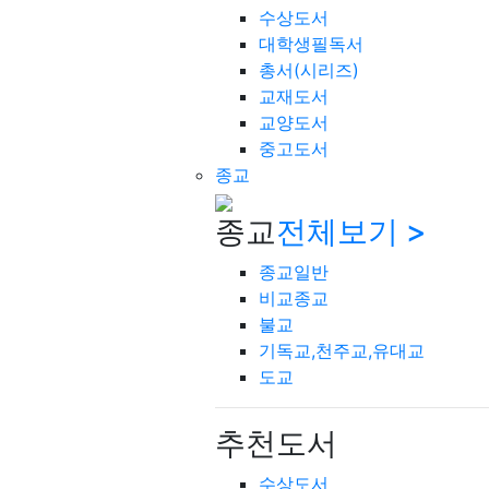
수상도서
대학생필독서
총서(시리즈)
교재도서
교양도서
중고도서
종교
종교
전체보기 >
종교일반
비교종교
불교
기독교,천주교,유대교
도교
추천도서
수상도서