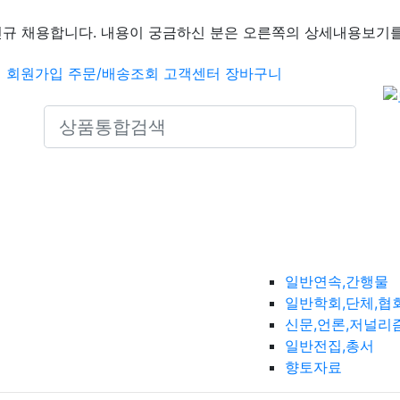
신규 채용합니다. 내용이 궁금하신 분은 오른쪽의 상세내용보기를
인
회원가입
주문/배송조회
고객센터
장바구니
Search icons
일반연속,간행물
일반학회,단체,협
신문,언론,저널리
일반전집,총서
향토자료