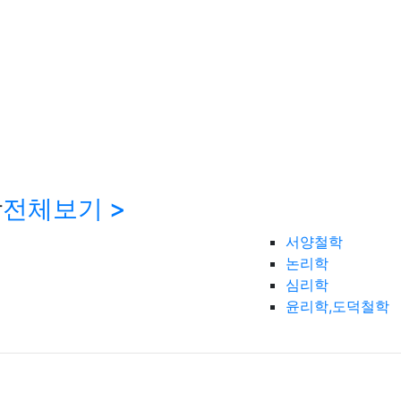
학
전체보기 >
서양철학
논리학
심리학
윤리학,도덕철학