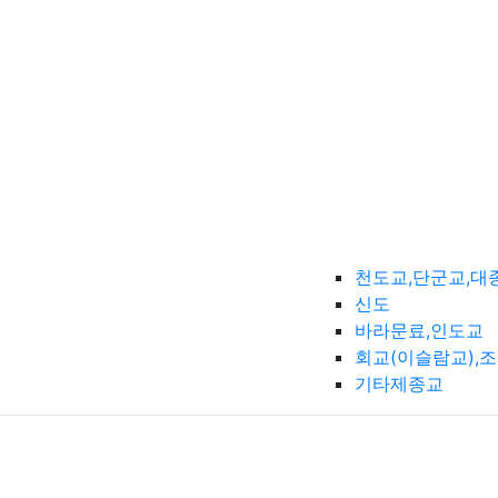
천도교,단군교,대
신도
바라문료,인도교
회교(이슬람교),
기타제종교