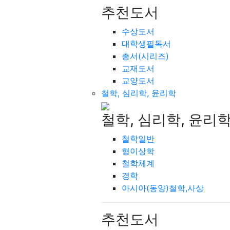
추천도서
수상도서
대학생필독서
총서(시리즈)
교재도서
교양도서
철학, 심리학, 윤리학
철학, 심리학, 윤리
철학일반
형이상학
철학체계
경학
아시아(동양)철학,사상
추천도서