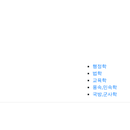
행정학
법학
교육학
풍속,민속학
국방,군사학