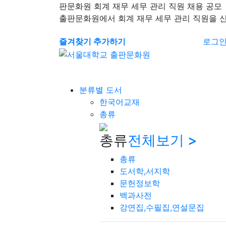
판문화원 회계 재무 세무 관리 직원 채용 공모
출판문화원에서 회계 재무 세무 관리 직원을 
즐겨찾기 추가하기
로그
분류별 도서
한국어교재
총류
총류
전체보기 >
총류
도서학,서지학
문헌정보학
백과사전
강연집,수필집,연설문집