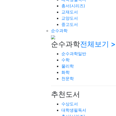
총서(시리즈)
교재도서
교양도서
중고도서
순수과학
순수과학
전체보기 >
순수과학일반
수학
물리학
화학
천문학
추천도서
수상도서
대학생필독서