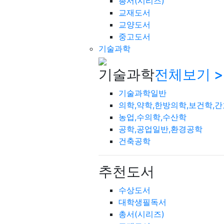
총서(시리즈)
교재도서
교양도서
중고도서
기술과학
기술과학
전체보기 >
기술과학일반
의학,약학,한방의학,보건학,
농업,수의학,수산학
공학,공업일반,환경공학
건축공학
추천도서
수상도서
대학생필독서
총서(시리즈)