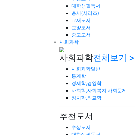
대학생필독서
총서(시리즈)
교재도서
교양도서
중고도서
사회과학
사회과학
전체보기 >
사회과학일반
통계학
경제학,경영학
사회학,사회복지,사회문제
정치학,외교학
추천도서
수상도서
대학생필독서