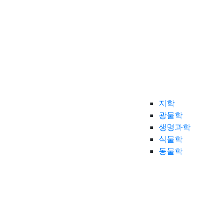
지학
광물학
생명과학
식물학
동물학