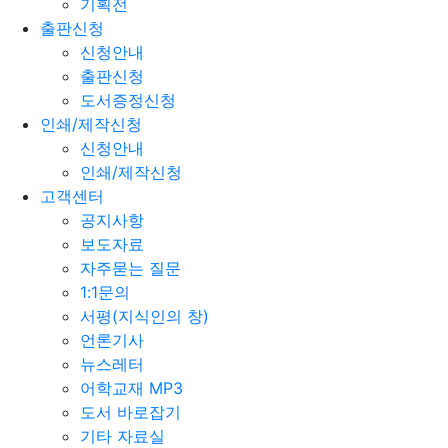
기획전
출판신청
신청안내
출판신청
도서증정신청
인쇄/제작신청
신청안내
인쇄/제작신청
고객센터
공지사항
보도자료
자주묻는 질문
1:1문의
서평(지식인의 창)
언론기사
뉴스레터
어학교재 MP3
도서 바로잡기
기타 자료실