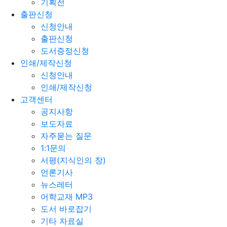
기획전
출판신청
신청안내
출판신청
도서증정신청
인쇄/제작신청
신청안내
인쇄/제작신청
고객센터
공지사항
보도자료
자주묻는 질문
1:1문의
서평(지식인의 창)
언론기사
뉴스레터
어학교재 MP3
도서 바로잡기
기타 자료실