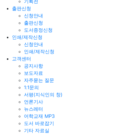
기획전
출판신청
신청안내
출판신청
도서증정신청
인쇄/제작신청
신청안내
인쇄/제작신청
고객센터
공지사항
보도자료
자주묻는 질문
1:1문의
서평(지식인의 창)
언론기사
뉴스레터
어학교재 MP3
도서 바로잡기
기타 자료실