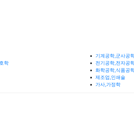
기계공학,군사공
간호학
전기공학,전자공학
화학공학,식품공
제조업,인쇄술
가사,가정학