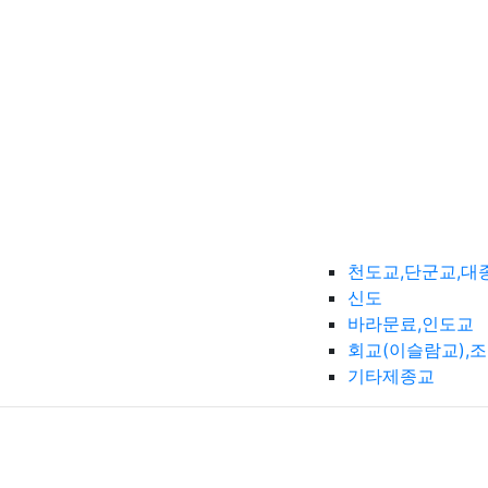
천도교,단군교,대
신도
바라문료,인도교
회교(이슬람교),
기타제종교