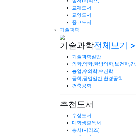
총서(시리즈)
교재도서
교양도서
중고도서
기술과학
기술과학
전체보기 >
기술과학일반
의학,약학,한방의학,보건학,
농업,수의학,수산학
공학,공업일반,환경공학
건축공학
추천도서
수상도서
대학생필독서
총서(시리즈)