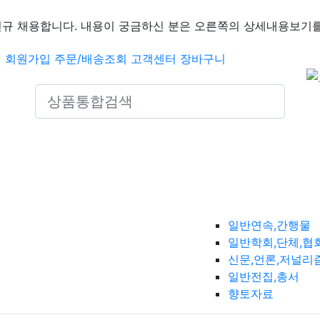
신규 채용합니다. 내용이 궁금하신 분은 오른쪽의 상세내용보기를
인
회원가입
주문/배송조회
고객센터
장바구니
Search icons
일반연속,간행물
일반학회,단체,협
신문,언론,저널리
일반전집,총서
향토자료