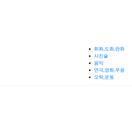
회화,도화,판화
사진술
음악
연극,영화,무용
오락,운동