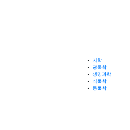
지학
광물학
생명과학
식물학
동물학