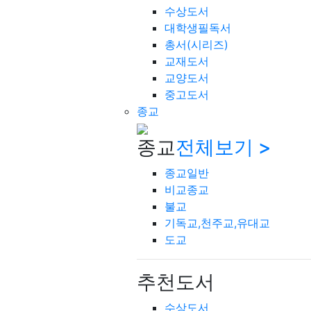
수상도서
대학생필독서
총서(시리즈)
교재도서
교양도서
중고도서
종교
종교
전체보기 >
종교일반
비교종교
불교
기독교,천주교,유대교
도교
추천도서
수상도서