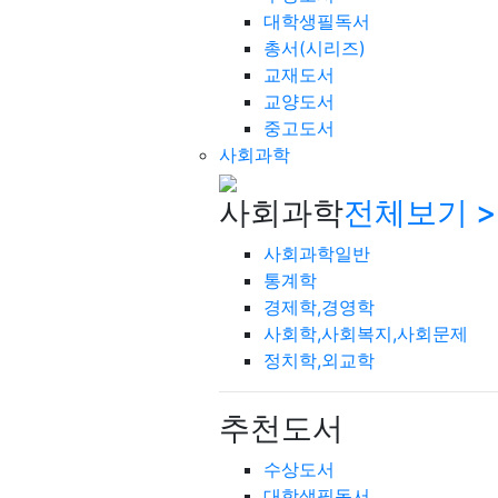
대학생필독서
총서(시리즈)
교재도서
교양도서
중고도서
사회과학
사회과학
전체보기 >
사회과학일반
통계학
경제학,경영학
사회학,사회복지,사회문제
정치학,외교학
추천도서
수상도서
대학생필독서