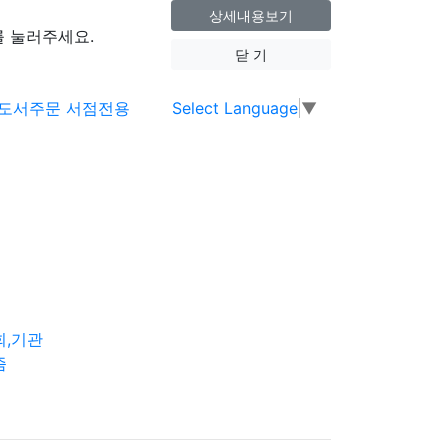
상세내용보기
 눌러주세요.
닫 기
Select Language
▼
회,기관
즘