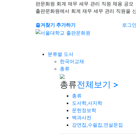
판문화원 회계 재무 세무 관리 직원 채용 공모
출판문화원에서 회계 재무 세무 관리 직원을 
즐겨찾기 추가하기
로그
분류별 도서
한국어교재
총류
총류
전체보기 >
총류
도서학,서지학
문헌정보학
백과사전
강연집,수필집,연설문집