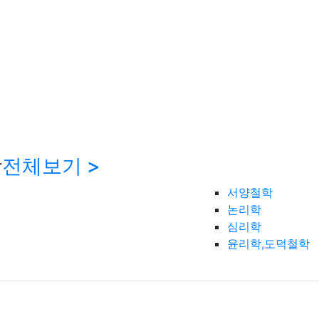
학
전체보기 >
서양철학
논리학
심리학
윤리학,도덕철학