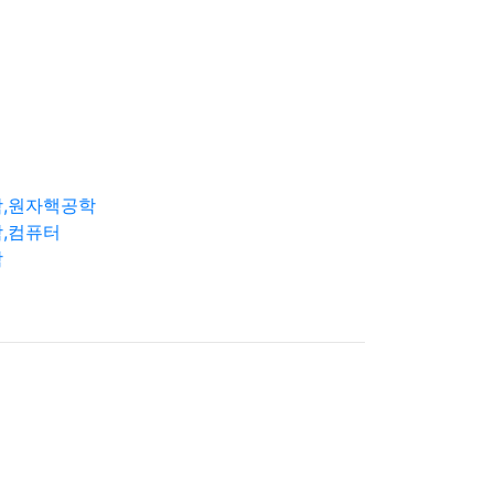
학,원자핵공학
,컴퓨터
학