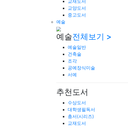
교재도서
교양도서
중고도서
예술
예술
전체보기 >
예술일반
건축술
조각
공예장식미술
서예
추천도서
수상도서
대학생필독서
총서(시리즈)
교재도서