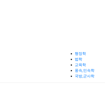
행정학
법학
교육학
풍속,민속학
국방,군사학