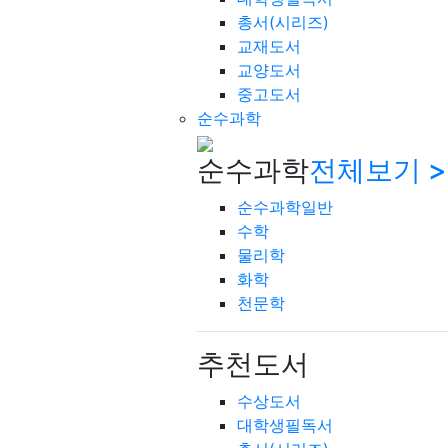
총서(시리즈)
교재도서
교양도서
중고도서
순수과학
순수과학
전체보기 >
순수과학일반
수학
물리학
화학
천문학
추천도서
수상도서
대학생필독서