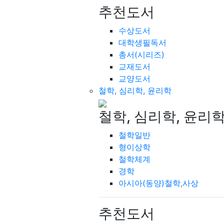
추천도서
수상도서
대학생필독서
총서(시리즈)
교재도서
교양도서
철학, 심리학, 윤리학
철학, 심리학, 윤리
철학일반
형이상학
철학체계
경학
아시아(동양)철학,사상
추천도서