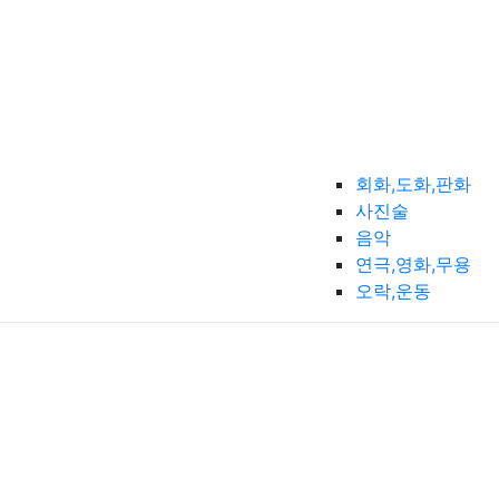
회화,도화,판화
사진술
음악
연극,영화,무용
오락,운동