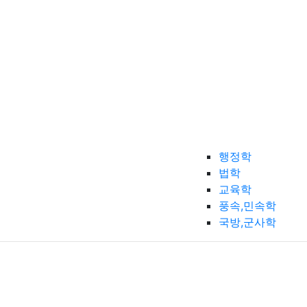
행정학
법학
교육학
풍속,민속학
국방,군사학