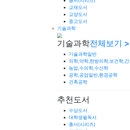
총서(시리즈)
교재도서
교양도서
중고도서
기술과학
기술과학
전체보기 >
기술과학일반
의학,약학,한방의학,보건학,
농업,수의학,수산학
공학,공업일반,환경공학
건축공학
추천도서
수상도서
대학생필독서
총서(시리즈)