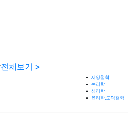
학
전체보기 >
서양철학
논리학
심리학
윤리학,도덕철학