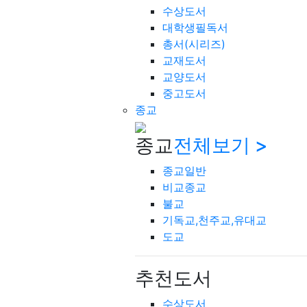
수상도서
대학생필독서
총서(시리즈)
교재도서
교양도서
중고도서
종교
종교
전체보기 >
종교일반
비교종교
불교
기독교,천주교,유대교
도교
추천도서
수상도서