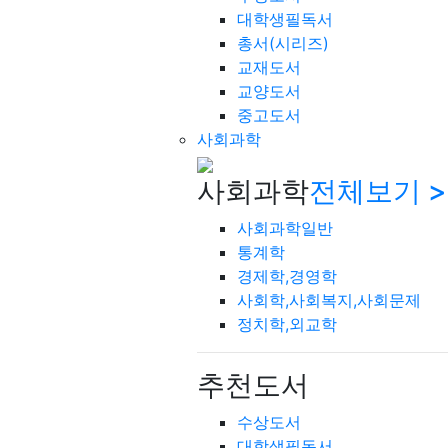
대학생필독서
총서(시리즈)
교재도서
교양도서
중고도서
사회과학
사회과학
전체보기 >
사회과학일반
통계학
경제학,경영학
사회학,사회복지,사회문제
정치학,외교학
추천도서
수상도서
대학생필독서