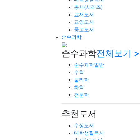
총서(시리즈)
교재도서
교양도서
중고도서
순수과학
순수과학
전체보기 >
순수과학일반
수학
물리학
화학
천문학
추천도서
수상도서
대학생필독서