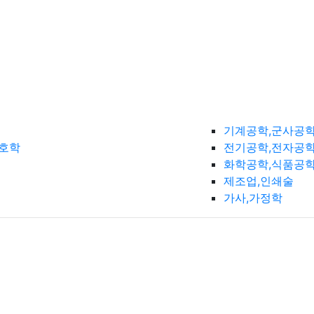
기계공학,군사공
간호학
전기공학,전자공학
화학공학,식품공
제조업,인쇄술
가사,가정학