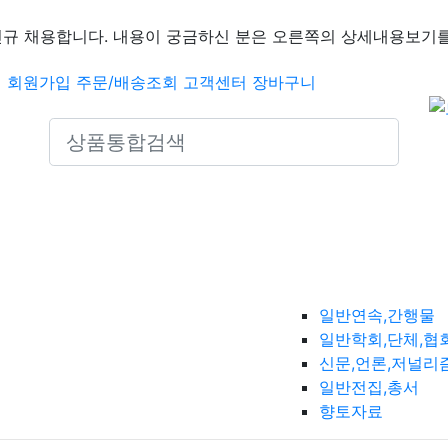
신규 채용합니다. 내용이 궁금하신 분은 오른쪽의 상세내용보기를
인
회원가입
주문/배송조회
고객센터
장바구니
Search icons
일반연속,간행물
일반학회,단체,협
신문,언론,저널리
일반전집,총서
향토자료