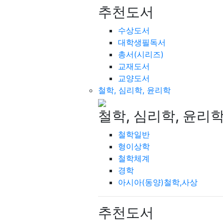
추천도서
수상도서
대학생필독서
총서(시리즈)
교재도서
교양도서
철학, 심리학, 윤리학
철학, 심리학, 윤리
철학일반
형이상학
철학체계
경학
아시아(동양)철학,사상
추천도서