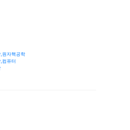
학,원자핵공학
,컴퓨터
학