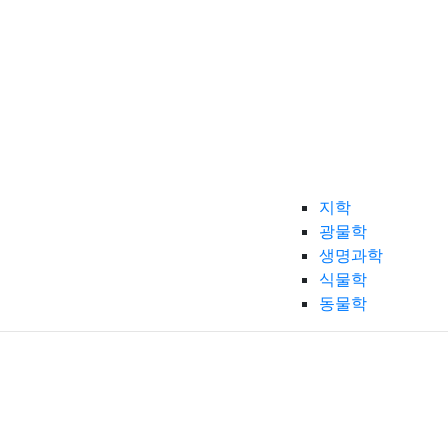
지학
광물학
생명과학
식물학
동물학