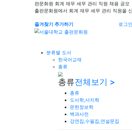
판문화원 회계 재무 세무 관리 직원 채용 공모
출판문화원에서 회계 재무 세무 관리 직원을 
즐겨찾기 추가하기
로그
분류별 도서
한국어교재
총류
총류
전체보기 >
총류
도서학,서지학
문헌정보학
백과사전
강연집,수필집,연설문집