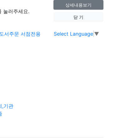
상세내용보기
 눌러주세요.
닫 기
Select Language
▼
회,기관
즘