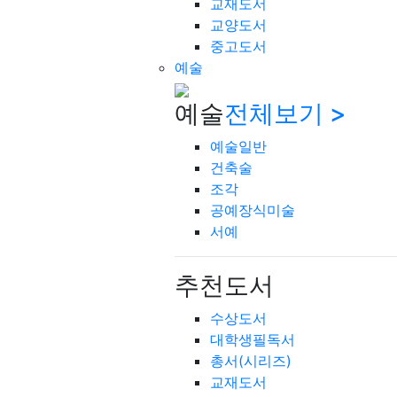
교재도서
교양도서
중고도서
예술
예술
전체보기 >
예술일반
건축술
조각
공예장식미술
서예
추천도서
수상도서
대학생필독서
총서(시리즈)
교재도서