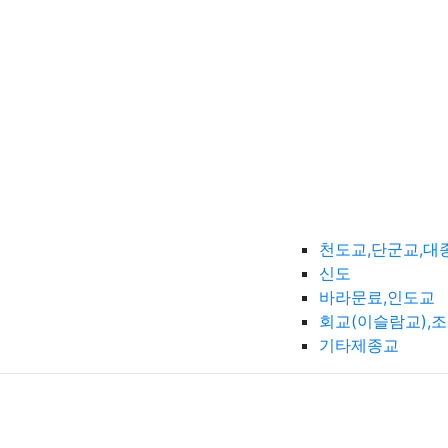
천도교,단군교,대
신도
바라문료,인도교
회교(이슬람교),
기타제종교