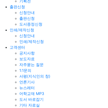
기획전
출판신청
신청안내
출판신청
도서증정신청
인쇄/제작신청
신청안내
인쇄/제작신청
고객센터
공지사항
보도자료
자주묻는 질문
1:1문의
서평(지식인의 창)
언론기사
뉴스레터
어학교재 MP3
도서 바로잡기
기타 자료실