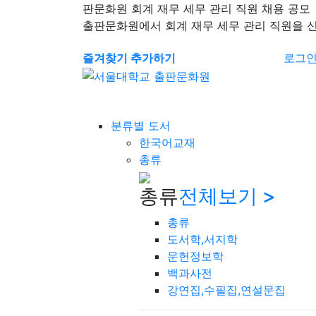
판문화원 회계 재무 세무 관리 직원 채용 공모
출판문화원에서 회계 재무 세무 관리 직원을 
즐겨찾기 추가하기
로그
분류별 도서
한국어교재
총류
총류
전체보기 >
총류
도서학,서지학
문헌정보학
백과사전
강연집,수필집,연설문집