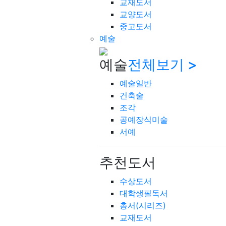
교재도서
교양도서
중고도서
예술
예술
전체보기 >
예술일반
건축술
조각
공예장식미술
서예
추천도서
수상도서
대학생필독서
총서(시리즈)
교재도서