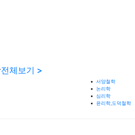
학
전체보기 >
서양철학
논리학
심리학
윤리학,도덕철학