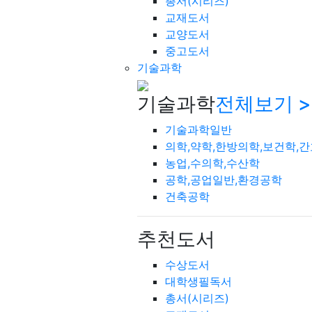
총서(시리즈)
교재도서
교양도서
중고도서
기술과학
기술과학
전체보기 >
기술과학일반
의학,약학,한방의학,보건학,
농업,수의학,수산학
공학,공업일반,환경공학
건축공학
추천도서
수상도서
대학생필독서
총서(시리즈)