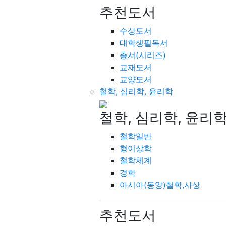
추천도서
수상도서
대학생필독서
총서(시리즈)
교재도서
교양도서
철학, 심리학, 윤리학
철학, 심리학, 윤리
철학일반
형이상학
철학체계
경학
아시아(동양)철학,사상
추천도서