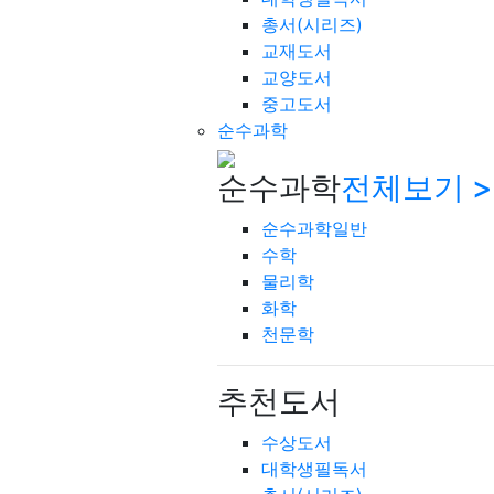
총서(시리즈)
교재도서
교양도서
중고도서
순수과학
순수과학
전체보기 >
순수과학일반
수학
물리학
화학
천문학
추천도서
수상도서
대학생필독서