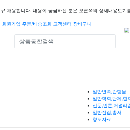
신규 채용합니다. 내용이 궁금하신 분은 오른쪽의 상세내용보기를
인
회원가입
주문/배송조회
고객센터
장바구니
Search icons
일반연속,간행물
일반학회,단체,협
신문,언론,저널리
일반전집,총서
향토자료