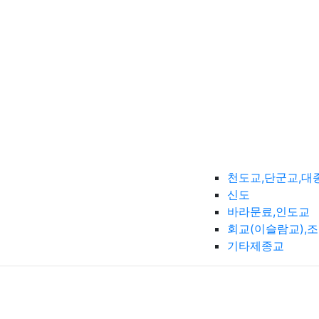
천도교,단군교,대
신도
바라문료,인도교
회교(이슬람교),
기타제종교