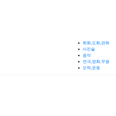
회화,도화,판화
사진술
음악
연극,영화,무용
오락,운동