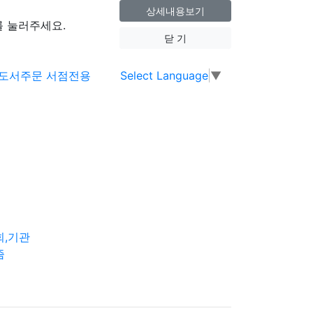
상세내용보기
 눌러주세요.
닫 기
Select Language
▼
회,기관
즘