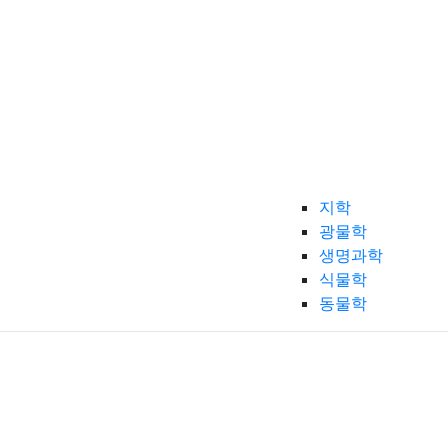
지학
광물학
생명과학
식물학
동물학