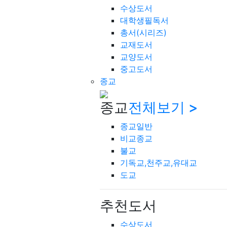
수상도서
대학생필독서
총서(시리즈)
교재도서
교양도서
중고도서
종교
종교
전체보기 >
종교일반
비교종교
불교
기독교,천주교,유대교
도교
추천도서
수상도서