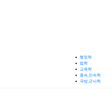
행정학
법학
교육학
풍속,민속학
국방,군사학