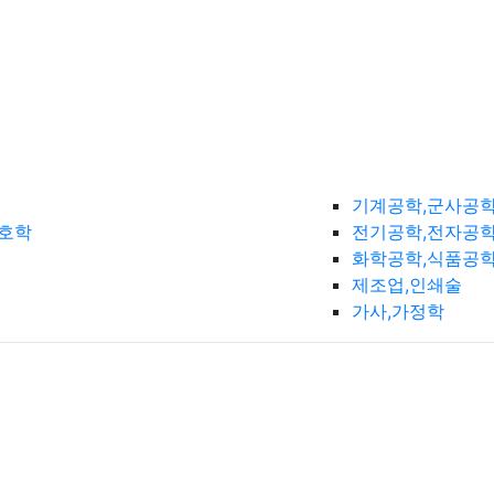
기계공학,군사공
간호학
전기공학,전자공학
화학공학,식품공
제조업,인쇄술
가사,가정학