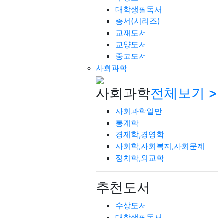
대학생필독서
총서(시리즈)
교재도서
교양도서
중고도서
사회과학
사회과학
전체보기 >
사회과학일반
통계학
경제학,경영학
사회학,사회복지,사회문제
정치학,외교학
추천도서
수상도서
대학생필독서