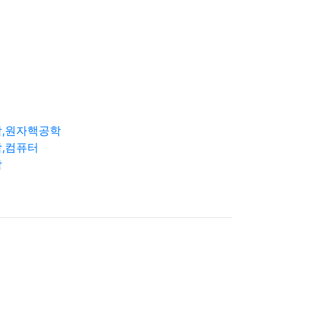
학,원자핵공학
,컴퓨터
학