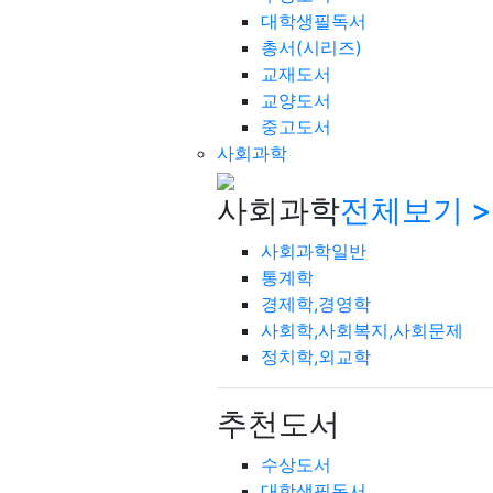
대학생필독서
총서(시리즈)
교재도서
교양도서
중고도서
사회과학
사회과학
전체보기 >
사회과학일반
통계학
경제학,경영학
사회학,사회복지,사회문제
정치학,외교학
추천도서
수상도서
대학생필독서