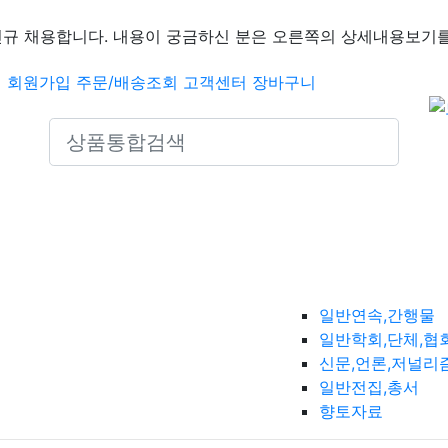
신규 채용합니다. 내용이 궁금하신 분은 오른쪽의 상세내용보기를
인
회원가입
주문/배송조회
고객센터
장바구니
Search icons
일반연속,간행물
일반학회,단체,협
신문,언론,저널리
일반전집,총서
향토자료