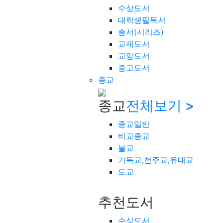
수상도서
대학생필독서
총서(시리즈)
교재도서
교양도서
중고도서
종교
종교
전체보기 >
종교일반
비교종교
불교
기독교,천주교,유대교
도교
추천도서
수상도서