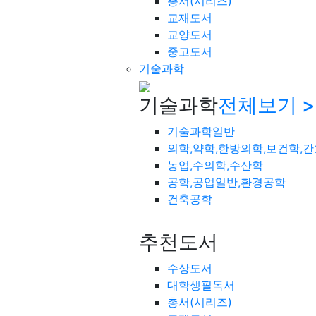
총서(시리즈)
교재도서
교양도서
중고도서
기술과학
기술과학
전체보기 >
기술과학일반
의학,약학,한방의학,보건학,
농업,수의학,수산학
공학,공업일반,환경공학
건축공학
추천도서
수상도서
대학생필독서
총서(시리즈)