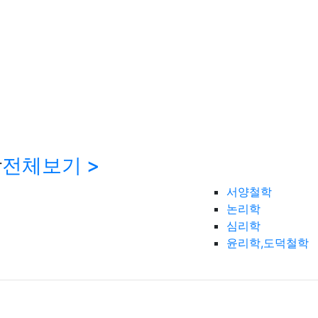
학
전체보기 >
서양철학
논리학
심리학
윤리학,도덕철학