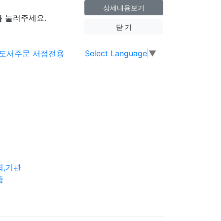
상세내용보기
 눌러주세요.
닫 기
Select Language
▼
회,기관
즘