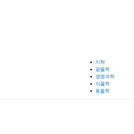
지학
광물학
생명과학
식물학
동물학