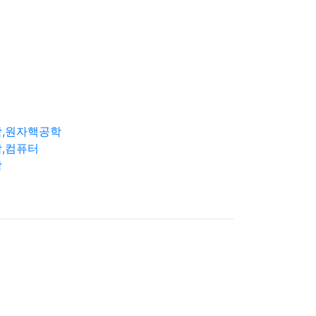
학,원자핵공학
,컴퓨터
학