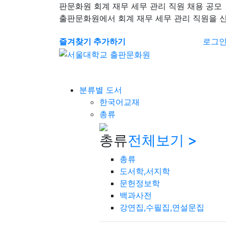
판문화원 회계 재무 세무 관리 직원 채용 공모
출판문화원에서 회계 재무 세무 관리 직원을 
즐겨찾기 추가하기
로그
분류별 도서
한국어교재
총류
총류
전체보기 >
총류
도서학,서지학
문헌정보학
백과사전
강연집,수필집,연설문집