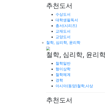
추천도서
수상도서
대학생필독서
총서(시리즈)
교재도서
교양도서
철학, 심리학, 윤리학
철학, 심리학, 윤리
철학일반
형이상학
철학체계
경학
아시아(동양)철학,사상
추천도서