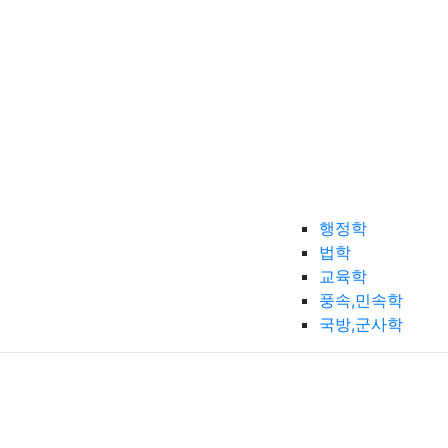
행정학
법학
교육학
풍속,민속학
국방,군사학