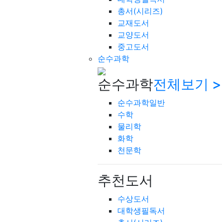
총서(시리즈)
교재도서
교양도서
중고도서
순수과학
순수과학
전체보기 >
순수과학일반
수학
물리학
화학
천문학
추천도서
수상도서
대학생필독서