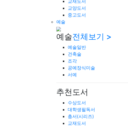
교재도서
교양도서
중고도서
예술
예술
전체보기 >
예술일반
건축술
조각
공예장식미술
서예
추천도서
수상도서
대학생필독서
총서(시리즈)
교재도서