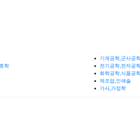
기계공학,군사공
간호학
전기공학,전자공학
화학공학,식품공
제조업,인쇄술
가사,가정학