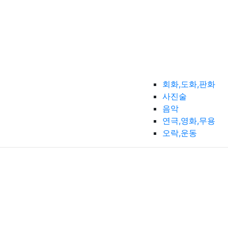
회화,도화,판화
사진술
음악
연극,영화,무용
오락,운동