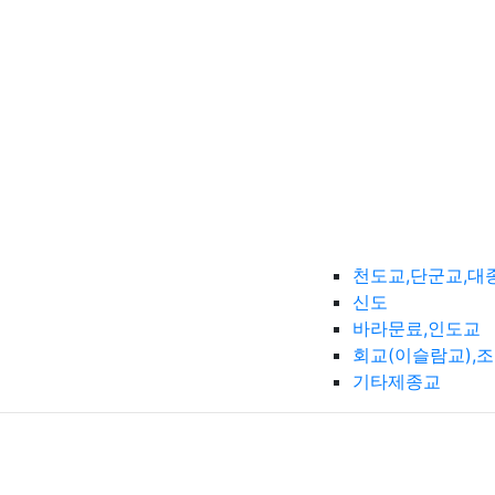
천도교,단군교,대
신도
바라문료,인도교
회교(이슬람교),
기타제종교