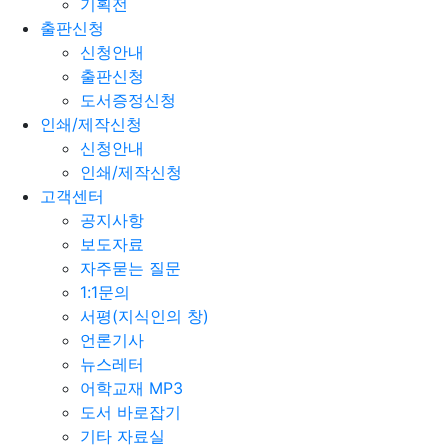
기획전
출판신청
신청안내
출판신청
도서증정신청
인쇄/제작신청
신청안내
인쇄/제작신청
고객센터
공지사항
보도자료
자주묻는 질문
1:1문의
서평(지식인의 창)
언론기사
뉴스레터
어학교재 MP3
도서 바로잡기
기타 자료실