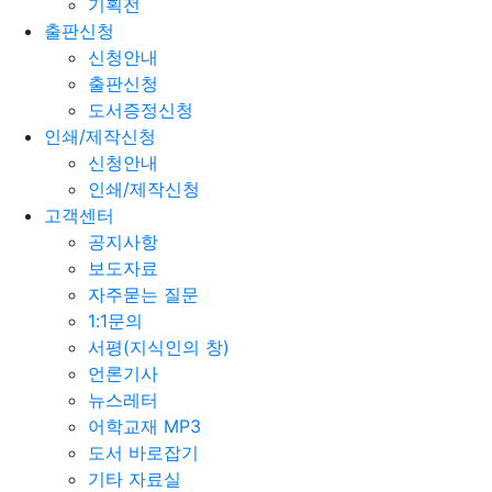
기획전
출판신청
신청안내
출판신청
도서증정신청
인쇄/제작신청
신청안내
인쇄/제작신청
고객센터
공지사항
보도자료
자주묻는 질문
1:1문의
서평(지식인의 창)
언론기사
뉴스레터
어학교재 MP3
도서 바로잡기
기타 자료실