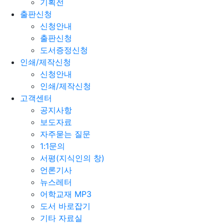
기획전
출판신청
신청안내
출판신청
도서증정신청
인쇄/제작신청
신청안내
인쇄/제작신청
고객센터
공지사항
보도자료
자주묻는 질문
1:1문의
서평(지식인의 창)
언론기사
뉴스레터
어학교재 MP3
도서 바로잡기
기타 자료실