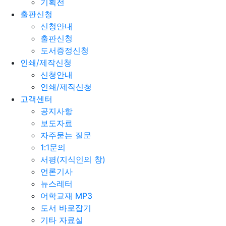
기획전
출판신청
신청안내
출판신청
도서증정신청
인쇄/제작신청
신청안내
인쇄/제작신청
고객센터
공지사항
보도자료
자주묻는 질문
1:1문의
서평(지식인의 창)
언론기사
뉴스레터
어학교재 MP3
도서 바로잡기
기타 자료실