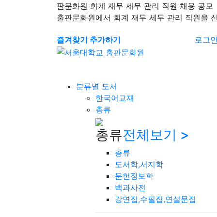
판문화원 회계 재무 세무 관리 직원 채용 공모
출판문화원에서 회계 재무 세무 관리 직원을 
즐겨찾기 추가하기
로그
분류별 도서
한국어교재
총류
총류
전체보기 >
총류
도서학,서지학
문헌정보학
백과사전
강연집,수필집,연설문집