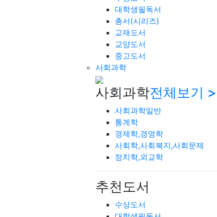
대학생필독서
총서(시리즈)
교재도서
교양도서
중고도서
사회과학
사회과학
전체보기 >
사회과학일반
통계학
경제학,경영학
사회학,사회복지,사회문제
정치학,외교학
추천도서
수상도서
대학생필독서