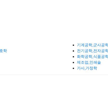
기계공학,군사공
간호학
전기공학,전자공학
화학공학,식품공
제조업,인쇄술
가사,가정학