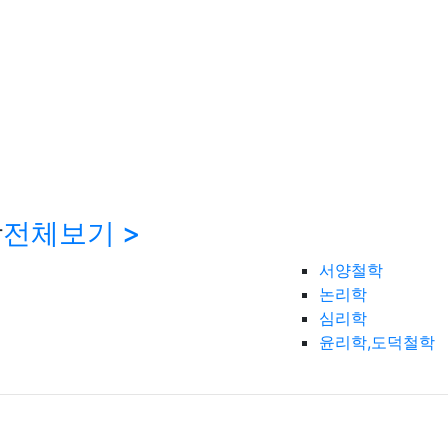
학
전체보기 >
서양철학
논리학
심리학
윤리학,도덕철학