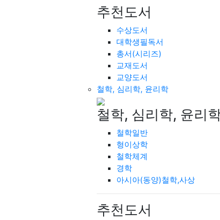
추천도서
수상도서
대학생필독서
총서(시리즈)
교재도서
교양도서
철학, 심리학, 윤리학
철학, 심리학, 윤리
철학일반
형이상학
철학체계
경학
아시아(동양)철학,사상
추천도서