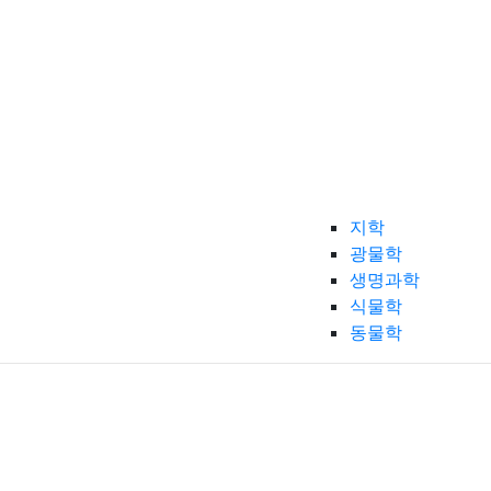
지학
광물학
생명과학
식물학
동물학