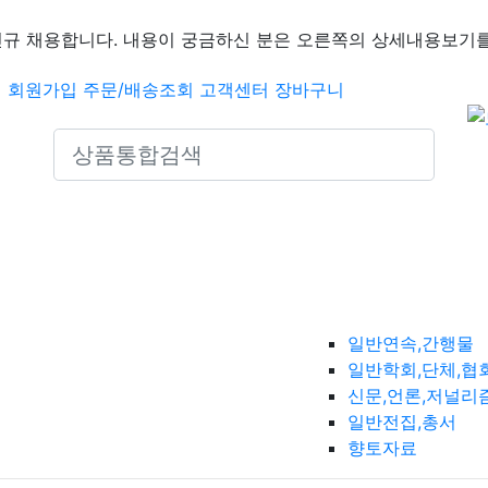
신규 채용합니다. 내용이 궁금하신 분은 오른쪽의 상세내용보기를
인
회원가입
주문/배송조회
고객센터
장바구니
Search icons
일반연속,간행물
일반학회,단체,협
신문,언론,저널리
일반전집,총서
향토자료