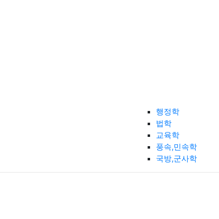
행정학
법학
교육학
풍속,민속학
국방,군사학