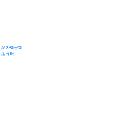
학,원자핵공학
,컴퓨터
학