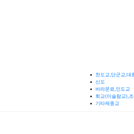
천도교,단군교,대
신도
바라문료,인도교
회교(이슬람교),
기타제종교