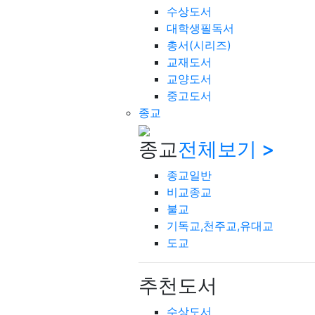
수상도서
대학생필독서
총서(시리즈)
교재도서
교양도서
중고도서
종교
종교
전체보기 >
종교일반
비교종교
불교
기독교,천주교,유대교
도교
추천도서
수상도서