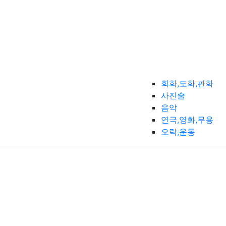
회화,도화,판화
사진술
음악
연극,영화,무용
오락,운동