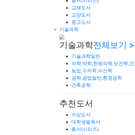
총서(시리즈)
교재도서
교양도서
중고도서
기술과학
기술과학
전체보기 >
기술과학일반
의학,약학,한방의학,보건학,
농업,수의학,수산학
공학,공업일반,환경공학
건축공학
추천도서
수상도서
대학생필독서
총서(시리즈)