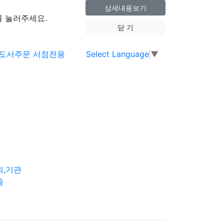
상세내용보기
 눌러주세요.
닫 기
Select Language
▼
회,기관
즘