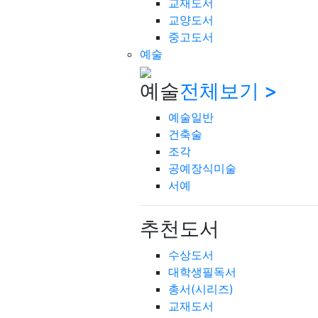
교재도서
교양도서
중고도서
예술
예술
전체보기 >
예술일반
건축술
조각
공예장식미술
서예
추천도서
수상도서
대학생필독서
총서(시리즈)
교재도서