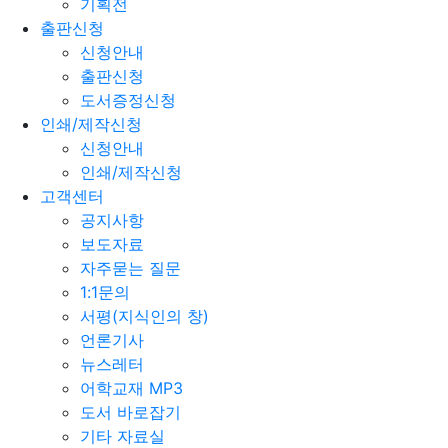
기획전
출판신청
신청안내
출판신청
도서증정신청
인쇄/제작신청
신청안내
인쇄/제작신청
고객센터
공지사항
보도자료
자주묻는 질문
1:1문의
서평(지식인의 창)
언론기사
뉴스레터
어학교재 MP3
도서 바로잡기
기타 자료실