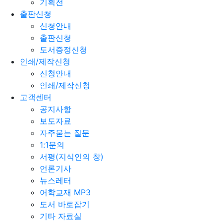
기획전
출판신청
신청안내
출판신청
도서증정신청
인쇄/제작신청
신청안내
인쇄/제작신청
고객센터
공지사항
보도자료
자주묻는 질문
1:1문의
서평(지식인의 창)
언론기사
뉴스레터
어학교재 MP3
도서 바로잡기
기타 자료실