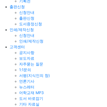
기획전
출판신청
신청안내
출판신청
도서증정신청
인쇄/제작신청
신청안내
인쇄/제작신청
고객센터
공지사항
보도자료
자주묻는 질문
1:1문의
서평(지식인의 창)
언론기사
뉴스레터
어학교재 MP3
도서 바로잡기
기타 자료실