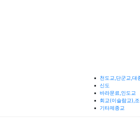
천도교,단군교,대
신도
바라문료,인도교
회교(이슬람교),
기타제종교