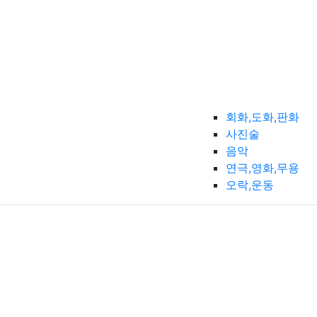
회화,도화,판화
사진술
음악
연극,영화,무용
오락,운동