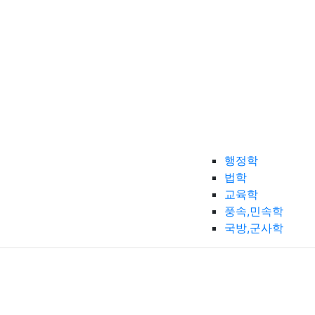
행정학
법학
교육학
풍속,민속학
국방,군사학