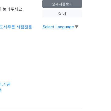
상세내용보기
 눌러주세요.
닫 기
Select Language
▼
회,기관
즘