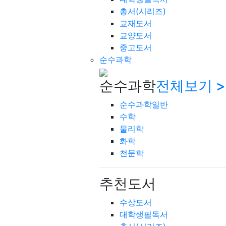
총서(시리즈)
교재도서
교양도서
중고도서
순수과학
순수과학
전체보기 >
순수과학일반
수학
물리학
화학
천문학
추천도서
수상도서
대학생필독서