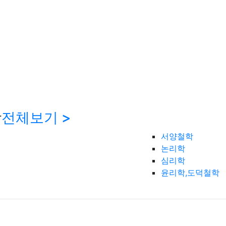
학
전체보기 >
서양철학
논리학
심리학
윤리학,도덕철학