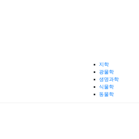
지학
광물학
생명과학
식물학
동물학