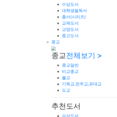
수상도서
대학생필독서
총서(시리즈)
교재도서
교양도서
중고도서
종교
종교
전체보기 >
종교일반
비교종교
불교
기독교,천주교,유대교
도교
추천도서
수상도서