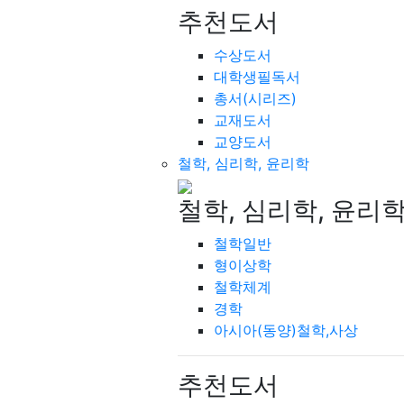
추천도서
수상도서
대학생필독서
총서(시리즈)
교재도서
교양도서
철학, 심리학, 윤리학
철학, 심리학, 윤리
철학일반
형이상학
철학체계
경학
아시아(동양)철학,사상
추천도서