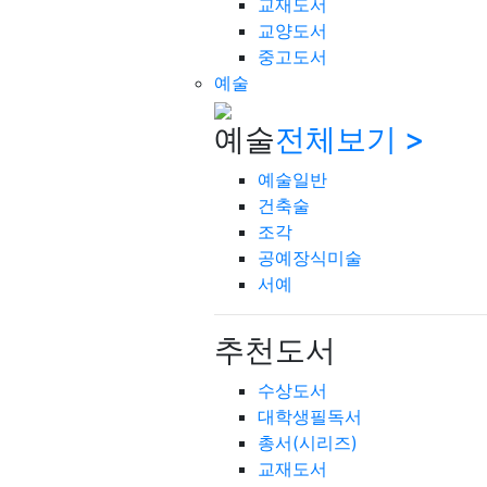
교재도서
교양도서
중고도서
예술
예술
전체보기 >
예술일반
건축술
조각
공예장식미술
서예
추천도서
수상도서
대학생필독서
총서(시리즈)
교재도서