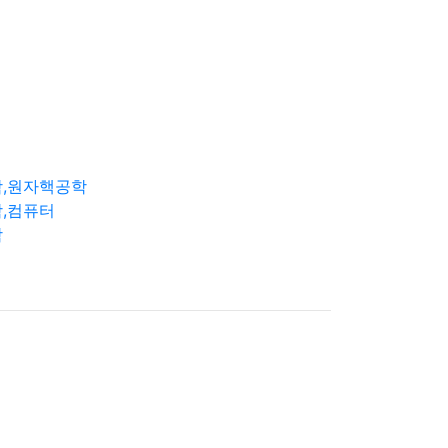
학,원자핵공학
,컴퓨터
학