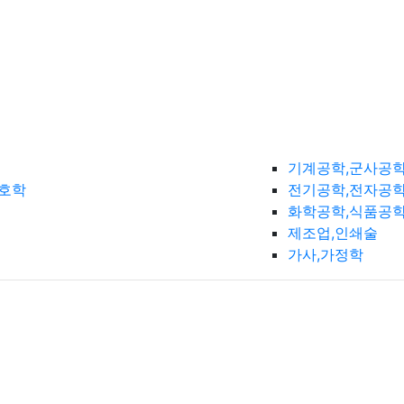
기계공학,군사공
간호학
전기공학,전자공학
화학공학,식품공
제조업,인쇄술
가사,가정학