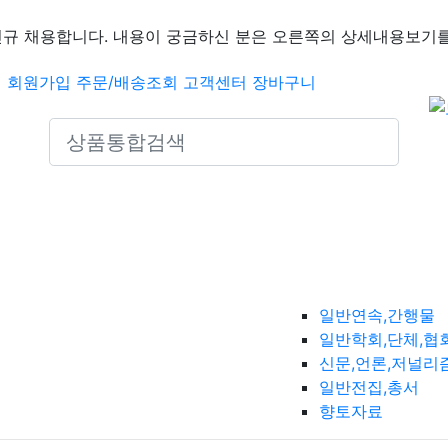
신규 채용합니다. 내용이 궁금하신 분은 오른쪽의 상세내용보기를
인
회원가입
주문/배송조회
고객센터
장바구니
Search icons
일반연속,간행물
일반학회,단체,협
신문,언론,저널리
일반전집,총서
향토자료