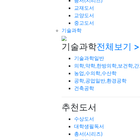
총서(시리즈)
교재도서
교양도서
중고도서
기술과학
기술과학
전체보기 >
기술과학일반
의학,약학,한방의학,보건학,
농업,수의학,수산학
공학,공업일반,환경공학
건축공학
추천도서
수상도서
대학생필독서
총서(시리즈)