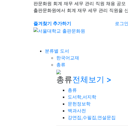
판문화원 회계 재무 세무 관리 직원 채용 공모
출판문화원에서 회계 재무 세무 관리 직원을 
즐겨찾기 추가하기
로그
분류별 도서
한국어교재
총류
총류
전체보기 >
총류
도서학,서지학
문헌정보학
백과사전
강연집,수필집,연설문집