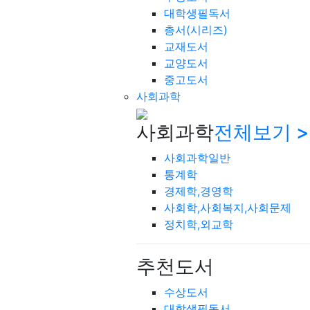
대학생필독서
총서(시리즈)
교재도서
교양도서
중고도서
사회과학
사회과학
전체보기 >
사회과학일반
통계학
경제학,경영학
사회학,사회복지,사회문제
정치학,외교학
추천도서
수상도서
대학생필독서