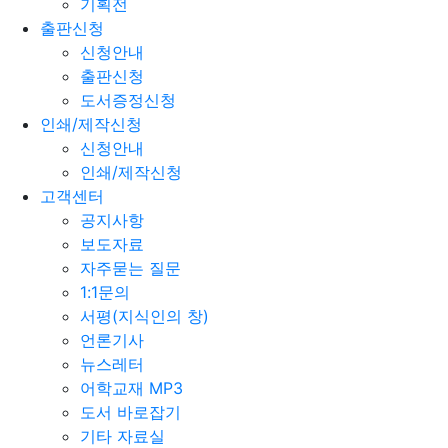
기획전
출판신청
신청안내
출판신청
도서증정신청
인쇄/제작신청
신청안내
인쇄/제작신청
고객센터
공지사항
보도자료
자주묻는 질문
1:1문의
서평(지식인의 창)
언론기사
뉴스레터
어학교재 MP3
도서 바로잡기
기타 자료실