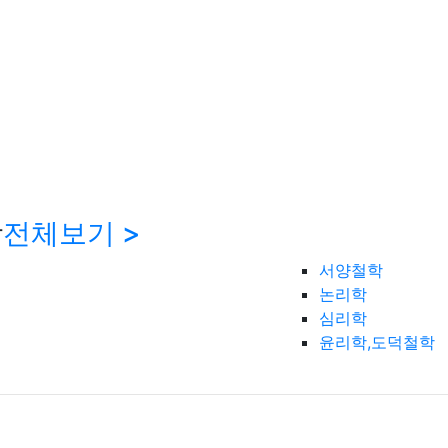
학
전체보기 >
서양철학
논리학
심리학
윤리학,도덕철학