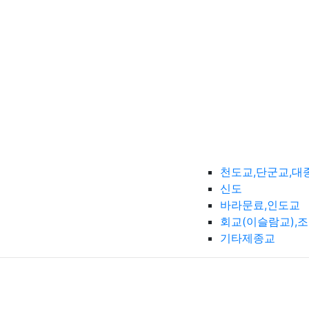
천도교,단군교,대
신도
바라문료,인도교
회교(이슬람교),
기타제종교