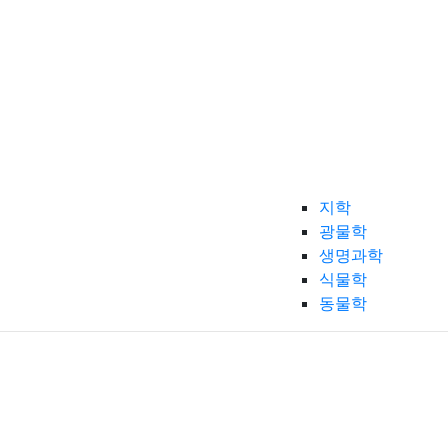
지학
광물학
생명과학
식물학
동물학