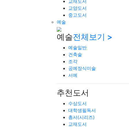
교재도서
교양도서
중고도서
예술
예술
전체보기 >
예술일반
건축술
조각
공예장식미술
서예
추천도서
수상도서
대학생필독서
총서(시리즈)
교재도서