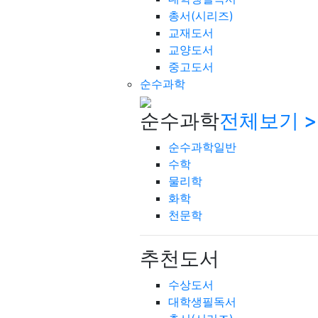
총서(시리즈)
교재도서
교양도서
중고도서
순수과학
순수과학
전체보기 >
순수과학일반
수학
물리학
화학
천문학
추천도서
수상도서
대학생필독서