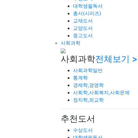
대학생필독서
총서(시리즈)
교재도서
교양도서
중고도서
사회과학
사회과학
전체보기 >
사회과학일반
통계학
경제학,경영학
사회학,사회복지,사회문제
정치학,외교학
추천도서
수상도서
대학생필독서