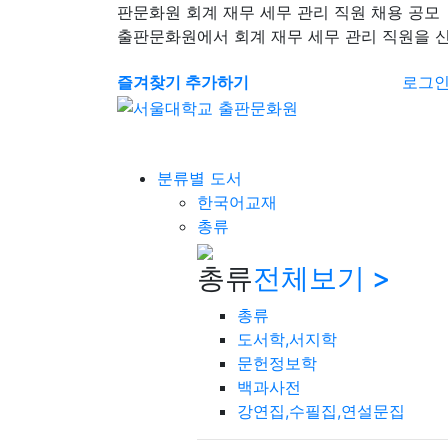
판문화원 회계 재무 세무 관리 직원 채용 공모
출판문화원에서 회계 재무 세무 관리 직원을 
즐겨찾기 추가하기
로그
분류별 도서
한국어교재
총류
총류
전체보기 >
총류
도서학,서지학
문헌정보학
백과사전
강연집,수필집,연설문집