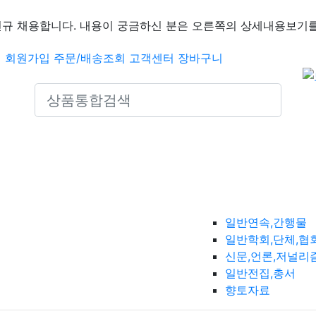
신규 채용합니다. 내용이 궁금하신 분은 오른쪽의 상세내용보기를
인
회원가입
주문/배송조회
고객센터
장바구니
Search icons
일반연속,간행물
일반학회,단체,협
신문,언론,저널리
일반전집,총서
향토자료