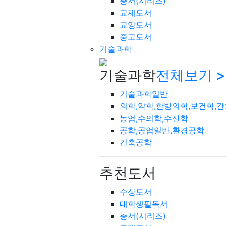
총서(시리즈)
교재도서
교양도서
중고도서
기술과학
기술과학
전체보기 >
기술과학일반
의학,약학,한방의학,보건학,
농업,수의학,수산학
공학,공업일반,환경공학
건축공학
추천도서
수상도서
대학생필독서
총서(시리즈)