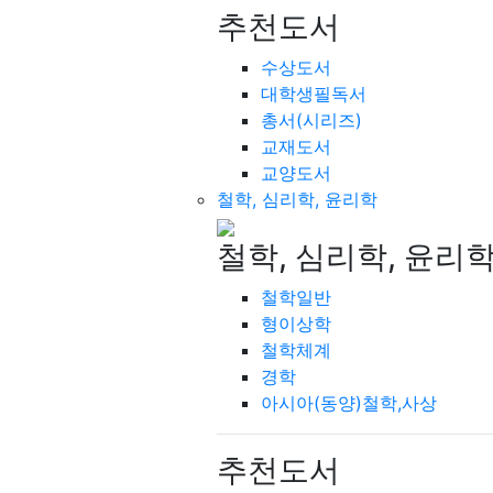
추천도서
수상도서
대학생필독서
총서(시리즈)
교재도서
교양도서
철학, 심리학, 윤리학
철학, 심리학, 윤리
철학일반
형이상학
철학체계
경학
아시아(동양)철학,사상
추천도서