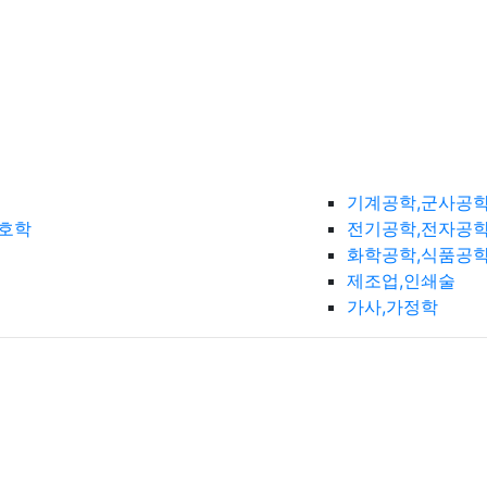
기계공학,군사공
간호학
전기공학,전자공학
화학공학,식품공
제조업,인쇄술
가사,가정학