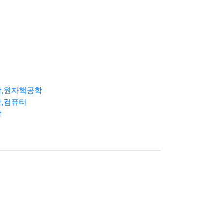
학,원자핵공학
,컴퓨터
학