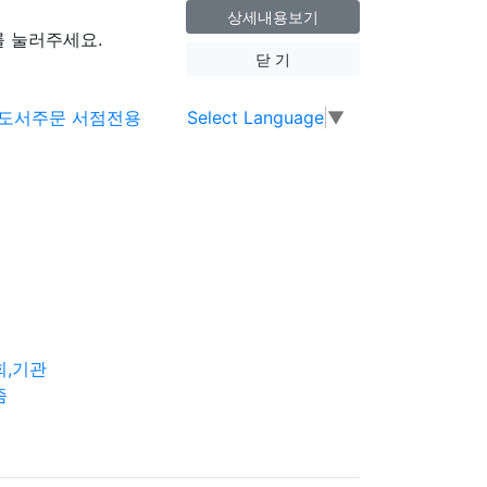
상세내용보기
 눌러주세요.
닫 기
Select Language
▼
회,기관
즘