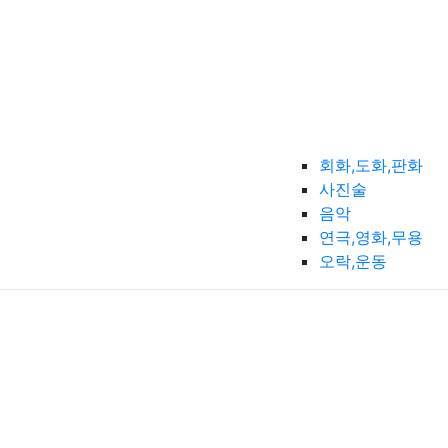
회화,도화,판화
사진술
음악
연극,영화,무용
오락,운동