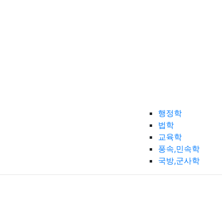
행정학
법학
교육학
풍속,민속학
국방,군사학