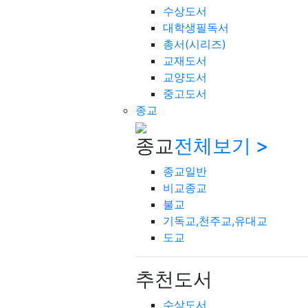
수상도서
대학생필독서
총서(시리즈)
교재도서
교양도서
중고도서
종교
종교
전체보기 >
종교일반
비교종교
불교
기독교,천주교,유대교
도교
추천도서
수상도서