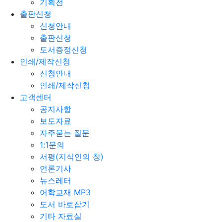
기획전
출판신청
신청안내
출판신청
도서증정신청
인쇄/제작신청
신청안내
인쇄/제작신청
고객센터
공지사항
보도자료
자주묻는 질문
1:1문의
서평(지식인의 창)
언론기사
뉴스레터
어학교재 MP3
도서 바로잡기
기타 자료실