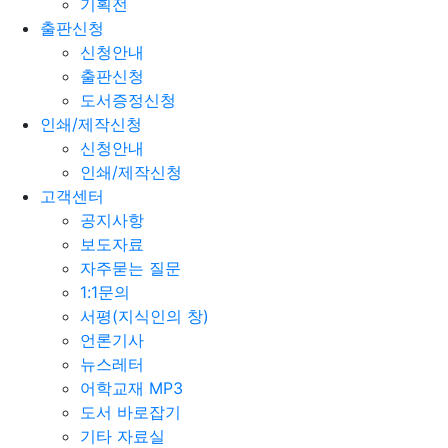
기획전
출판신청
신청안내
출판신청
도서증정신청
인쇄/제작신청
신청안내
인쇄/제작신청
고객센터
공지사항
보도자료
자주묻는 질문
1:1문의
서평(지식인의 창)
언론기사
뉴스레터
어학교재 MP3
도서 바로잡기
기타 자료실