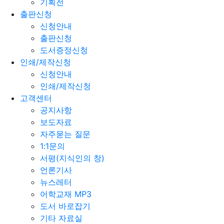
기획전
출판신청
신청안내
출판신청
도서증정신청
인쇄/제작신청
신청안내
인쇄/제작신청
고객센터
공지사항
보도자료
자주묻는 질문
1:1문의
서평(지식인의 창)
언론기사
뉴스레터
어학교재 MP3
도서 바로잡기
기타 자료실