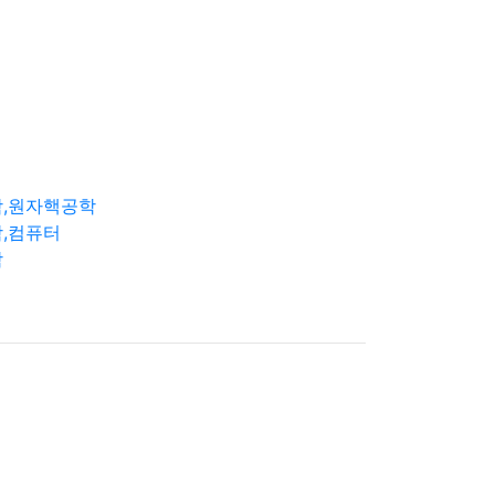
학,원자핵공학
,컴퓨터
학