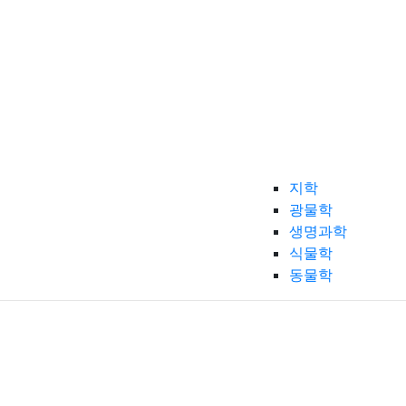
지학
광물학
생명과학
식물학
동물학