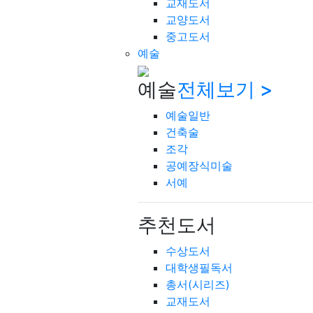
교재도서
교양도서
중고도서
예술
예술
전체보기 >
예술일반
건축술
조각
공예장식미술
서예
추천도서
수상도서
대학생필독서
총서(시리즈)
교재도서