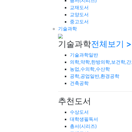
총서(시리즈)
교재도서
교양도서
중고도서
기술과학
기술과학
전체보기 >
기술과학일반
의학,약학,한방의학,보건학,
농업,수의학,수산학
공학,공업일반,환경공학
건축공학
추천도서
수상도서
대학생필독서
총서(시리즈)