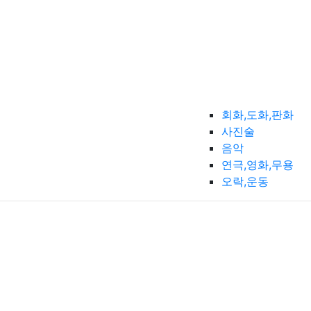
회화,도화,판화
사진술
음악
연극,영화,무용
오락,운동