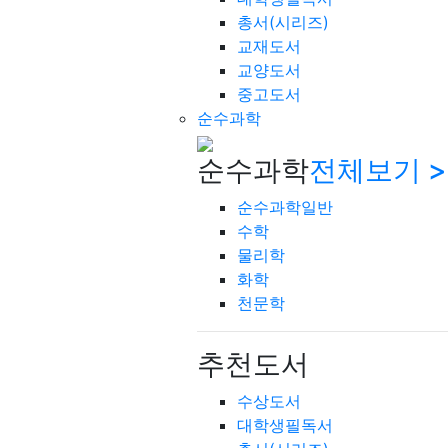
총서(시리즈)
교재도서
교양도서
중고도서
순수과학
순수과학
전체보기 >
순수과학일반
수학
물리학
화학
천문학
추천도서
수상도서
대학생필독서