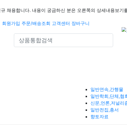
신규 채용합니다. 내용이 궁금하신 분은 오른쪽의 상세내용보기를
인
회원가입
주문/배송조회
고객센터
장바구니
Search icons
일반연속,간행물
일반학회,단체,협
신문,언론,저널리
일반전집,총서
향토자료