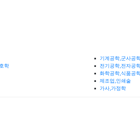
기계공학,군사공
간호학
전기공학,전자공학
화학공학,식품공
제조업,인쇄술
가사,가정학