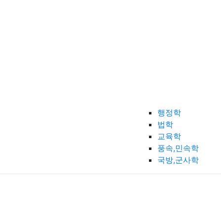
행정학
법학
교육학
풍속,민속학
국방,군사학