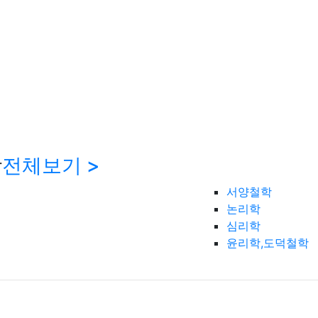
학
전체보기 >
서양철학
논리학
심리학
윤리학,도덕철학