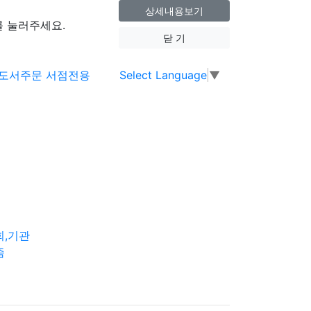
상세내용보기
 눌러주세요.
닫 기
Select Language
▼
회,기관
즘