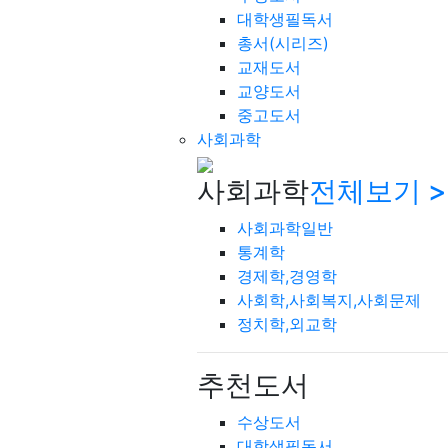
대학생필독서
총서(시리즈)
교재도서
교양도서
중고도서
사회과학
사회과학
전체보기 >
사회과학일반
통계학
경제학,경영학
사회학,사회복지,사회문제
정치학,외교학
추천도서
수상도서
대학생필독서