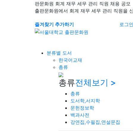
판문화원 회계 재무 세무 관리 직원 채용 공모
출판문화원에서 회계 재무 세무 관리 직원을 
즐겨찾기 추가하기
로그
분류별 도서
한국어교재
총류
총류
전체보기 >
총류
도서학,서지학
문헌정보학
백과사전
강연집,수필집,연설문집