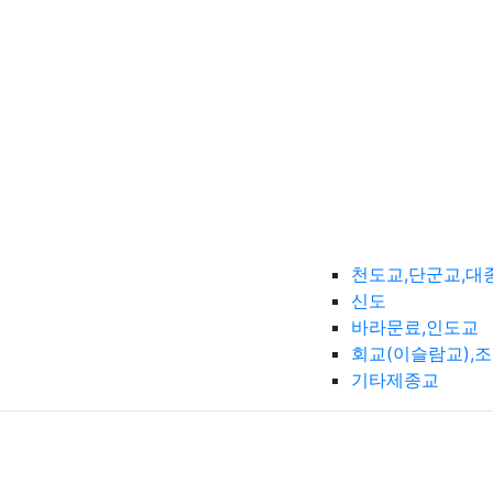
천도교,단군교,대
신도
바라문료,인도교
회교(이슬람교),
기타제종교