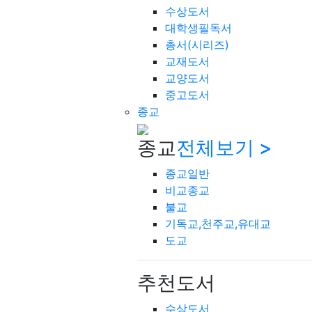
수상도서
대학생필독서
총서(시리즈)
교재도서
교양도서
중고도서
종교
종교
전체보기 >
종교일반
비교종교
불교
기독교,천주교,유대교
도교
추천도서
수상도서