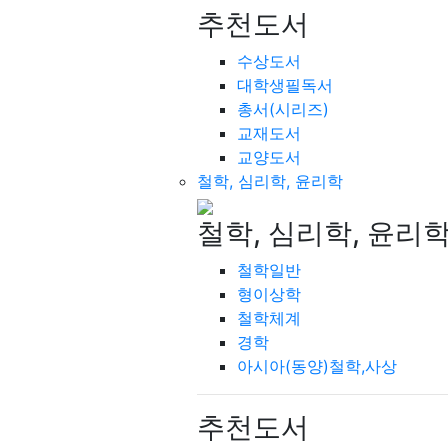
추천도서
수상도서
대학생필독서
총서(시리즈)
교재도서
교양도서
철학, 심리학, 윤리학
철학, 심리학, 윤리
철학일반
형이상학
철학체계
경학
아시아(동양)철학,사상
추천도서