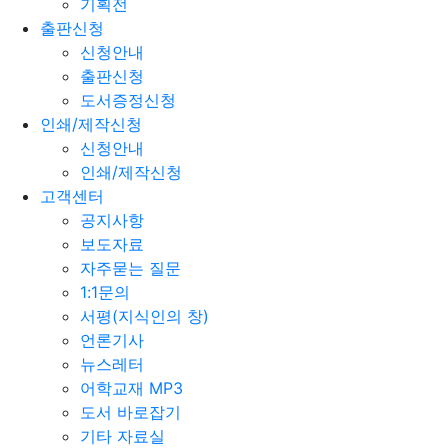
기획전
출판신청
신청안내
출판신청
도서증정신청
인쇄/제작신청
신청안내
인쇄/제작신청
고객센터
공지사항
보도자료
자주묻는 질문
1:1문의
서평(지식인의 창)
언론기사
뉴스레터
어학교재 MP3
도서 바로잡기
기타 자료실