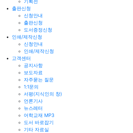
기획전
출판신청
신청안내
출판신청
도서증정신청
인쇄/제작신청
신청안내
인쇄/제작신청
고객센터
공지사항
보도자료
자주묻는 질문
1:1문의
서평(지식인의 창)
언론기사
뉴스레터
어학교재 MP3
도서 바로잡기
기타 자료실