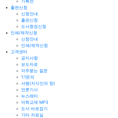
기획전
출판신청
신청안내
출판신청
도서증정신청
인쇄/제작신청
신청안내
인쇄/제작신청
고객센터
공지사항
보도자료
자주묻는 질문
1:1문의
서평(지식인의 창)
언론기사
뉴스레터
어학교재 MP3
도서 바로잡기
기타 자료실