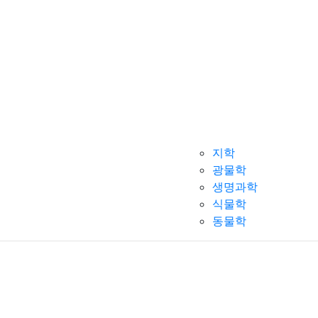
지학
광물학
생명과학
식물학
동물학