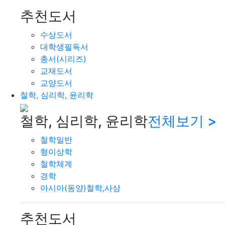
추천도서
수상도서
대학생필독서
총서(시리즈)
교재도서
교양도서
철학, 심리학, 윤리학
철학, 심리학, 윤리학
전체보기 >
철학일반
형이상학
철학체계
경학
아시아(동양)철학,사상
추천도서