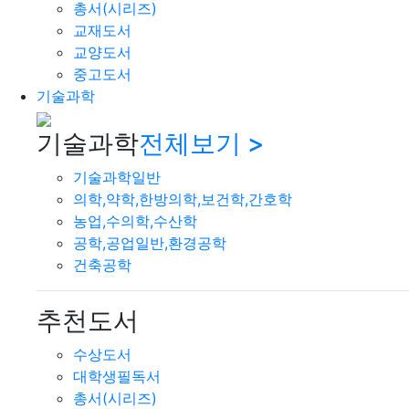
총서(시리즈)
교재도서
교양도서
중고도서
기술과학
기술과학
전체보기 >
기술과학일반
의학,약학,한방의학,보건학,간호학
농업,수의학,수산학
공학,공업일반,환경공학
건축공학
추천도서
수상도서
대학생필독서
총서(시리즈)