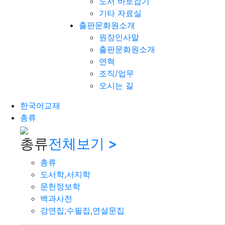
도서 바로잡기
기타 자료실
출판문화원소개
원장인사말
출판문화원소개
연혁
조직/업무
오시는 길
한국어교재
총류
총류
전체보기 >
총류
도서학,서지학
문헌정보학
백과사전
강연집,수필집,연설문집