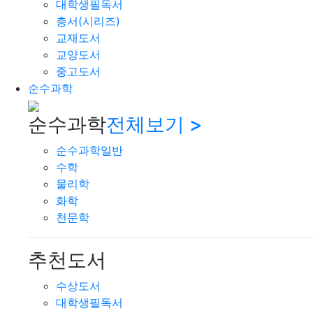
대학생필독서
총서(시리즈)
교재도서
교양도서
중고도서
순수과학
순수과학
전체보기 >
순수과학일반
수학
물리학
화학
천문학
추천도서
수상도서
대학생필독서