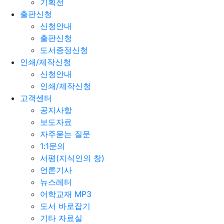
기획전
출판신청
신청안내
출판신청
도서증정신청
인쇄/제작신청
신청안내
인쇄/제작신청
고객센터
공지사항
보도자료
자주묻는 질문
1:1문의
서평(지식인의 창)
언론기사
뉴스레터
어학교재 MP3
도서 바로잡기
기타 자료실