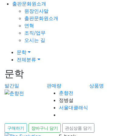
출판문화원소개
원장인사말
출판문화원소개
연혁
조직/업무
오시는 길
문학
전체분류
문학
발간일
판매량
상품명
춘향전
정병설
서울대클래식
구매하기
장바구니 담기
관심상품 담기