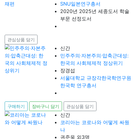
SNU일본연구총서
2020년 2025년 세종도서 학술
부문 선정도서
관심상품 담기
신간
민주주의·자본주의·압축근대성:
한국의 사회체제적 정상위기
장경섭
서울대학교 규장각한국학연구원
한국학 연구총서
구매하기
장바구니 담기
관심상품 담기
신간
코리아는 코로나와 어떻게 싸웠
나
권준욱 외3명