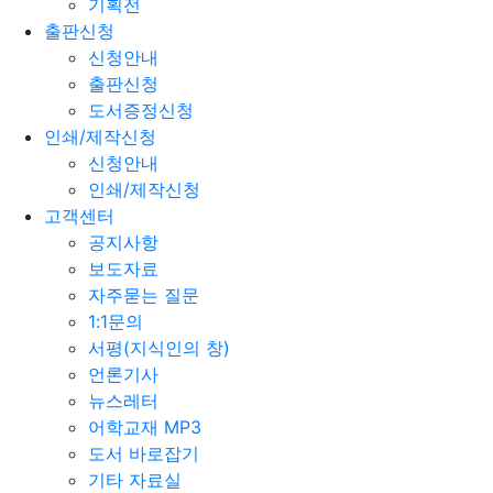
기획전
출판신청
신청안내
출판신청
도서증정신청
인쇄/제작신청
신청안내
인쇄/제작신청
고객센터
공지사항
보도자료
자주묻는 질문
1:1문의
서평(지식인의 창)
언론기사
뉴스레터
어학교재 MP3
도서 바로잡기
기타 자료실