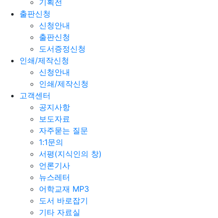
기획전
출판신청
신청안내
출판신청
도서증정신청
인쇄/제작신청
신청안내
인쇄/제작신청
고객센터
공지사항
보도자료
자주묻는 질문
1:1문의
서평(지식인의 창)
언론기사
뉴스레터
어학교재 MP3
도서 바로잡기
기타 자료실