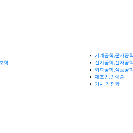
기계공학,군사공
간호학
전기공학,전자공학
화학공학,식품공
제조업,인쇄술
가사,가정학