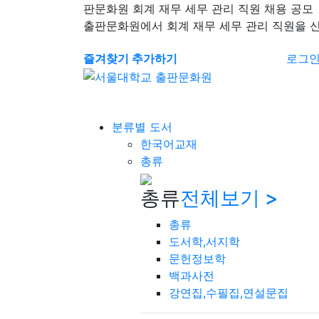
판문화원 회계 재무 세무 관리 직원 채용 공모
출판문화원에서 회계 재무 세무 관리 직원을 
즐겨찾기 추가하기
로그
분류별 도서
한국어교재
총류
총류
전체보기 >
총류
도서학,서지학
문헌정보학
백과사전
강연집,수필집,연설문집