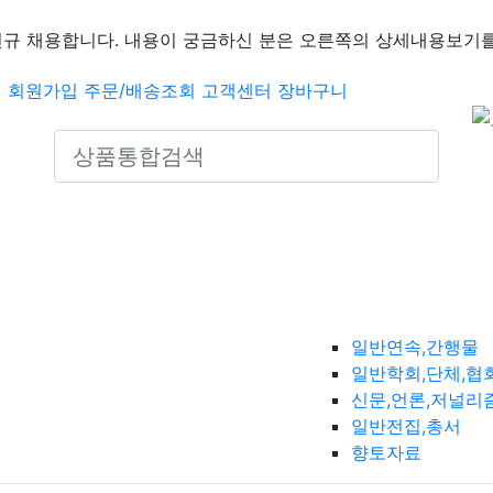
신규 채용합니다. 내용이 궁금하신 분은 오른쪽의 상세내용보기를
인
회원가입
주문/배송조회
고객센터
장바구니
Search icons
일반연속,간행물
일반학회,단체,협
신문,언론,저널리
일반전집,총서
향토자료