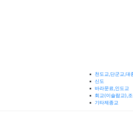
천도교,단군교,대
신도
바라문료,인도교
회교(이슬람교),
기타제종교