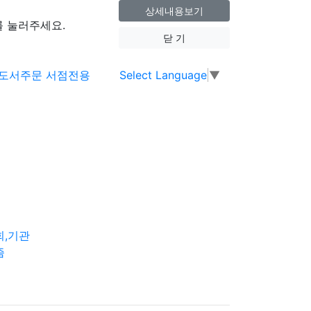
상세내용보기
 눌러주세요.
닫 기
Select Language
▼
회,기관
즘