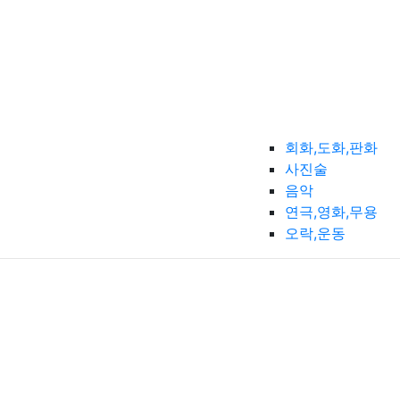
회화,도화,판화
사진술
음악
연극,영화,무용
오락,운동