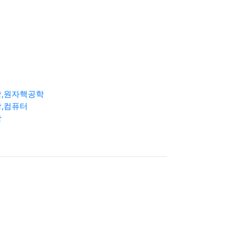
학,원자핵공학
,컴퓨터
학