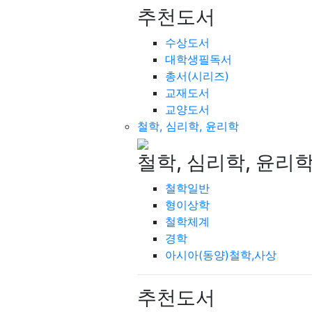
추천도서
수상도서
대학생필독서
총서(시리즈)
교재도서
교양도서
철학, 심리학, 윤리학
철학, 심리학, 윤리
철학일반
형이상학
철학체계
경학
아시아(동양)철학,사상
추천도서