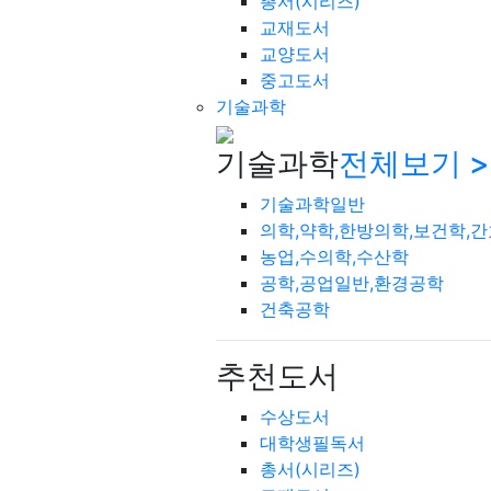
총서(시리즈)
교재도서
교양도서
중고도서
기술과학
기술과학
전체보기 >
기술과학일반
의학,약학,한방의학,보건학,
농업,수의학,수산학
공학,공업일반,환경공학
건축공학
추천도서
수상도서
대학생필독서
총서(시리즈)