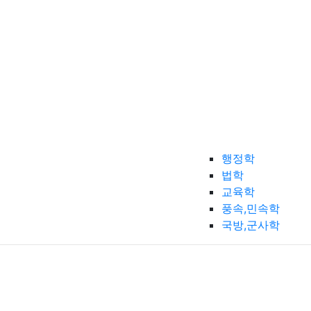
행정학
법학
교육학
풍속,민속학
국방,군사학