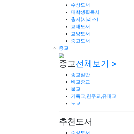
수상도서
대학생필독서
총서(시리즈)
교재도서
교양도서
중고도서
종교
종교
전체보기 >
종교일반
비교종교
불교
기독교,천주교,유대교
도교
추천도서
수상도서