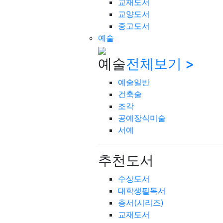
교재도서
교양도서
중고도서
예술
예술
전체보기 >
예술일반
건축술
조각
공예장식미술
서예
추천도서
수상도서
대학생필독서
총서(시리즈)
교재도서