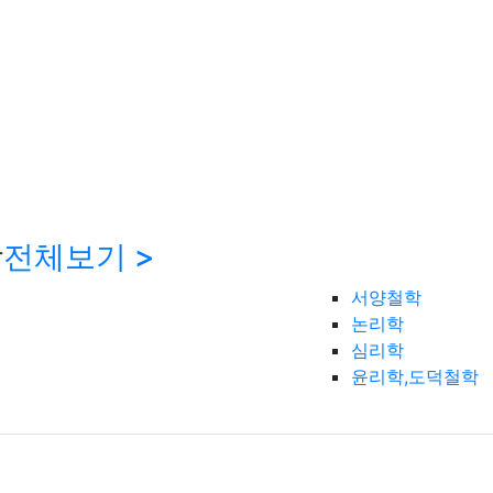
학
전체보기 >
서양철학
논리학
심리학
윤리학,도덕철학