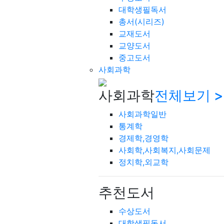
대학생필독서
총서(시리즈)
교재도서
교양도서
중고도서
사회과학
사회과학
전체보기 >
사회과학일반
통계학
경제학,경영학
사회학,사회복지,사회문제
정치학,외교학
추천도서
수상도서
대학생필독서