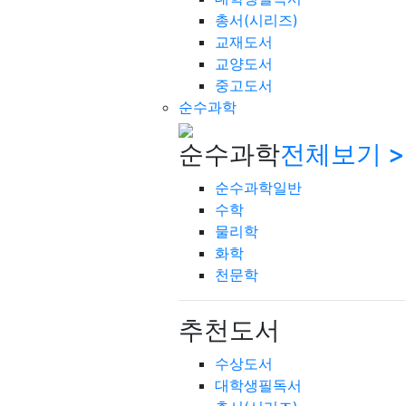
총서(시리즈)
교재도서
교양도서
중고도서
순수과학
순수과학
전체보기 >
순수과학일반
수학
물리학
화학
천문학
추천도서
수상도서
대학생필독서