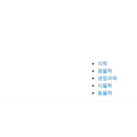
지학
광물학
생명과학
식물학
동물학