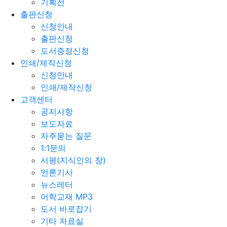
기획전
출판신청
신청안내
출판신청
도서증정신청
인쇄/제작신청
신청안내
인쇄/제작신청
고객센터
공지사항
보도자료
자주묻는 질문
1:1문의
서평(지식인의 창)
언론기사
뉴스레터
어학교재 MP3
도서 바로잡기
기타 자료실