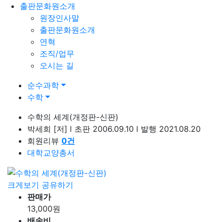
출판문화원소개
원장인사말
출판문화원소개
연혁
조직/업무
오시는 길
순수과학
수학
수학의 세계(개정판-신판)
박세희
[저]
l
초판 2006.09.10
l
발행 2021.08.20
회원리뷰
0
건
대학교양총서
크게보기
공유하기
판매가
13,000
원
배송비