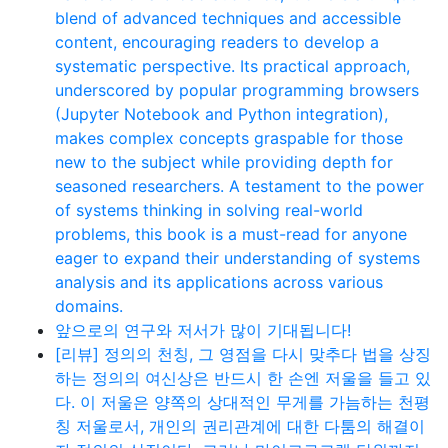
blend of advanced techniques and accessible
content, encouraging readers to develop a
systematic perspective. Its practical approach,
underscored by popular programming browsers
(Jupyter Notebook and Python integration),
makes complex concepts graspable for those
new to the subject while providing depth for
seasoned researchers. A testament to the power
of systems thinking in solving real-world
problems, this book is a must-read for anyone
eager to expand their understanding of systems
analysis and its applications across various
domains.
앞으로의 연구와 저서가 많이 기대됩니다!
[리뷰] 정의의 천칭, 그 영점을 다시 맞추다 법을 상징
하는 정의의 여신상은 반드시 한 손엔 저울을 들고 있
다. 이 저울은 양쪽의 상대적인 무게를 가늠하는 천평
칭 저울로서, 개인의 권리관계에 대한 다툼의 해결이