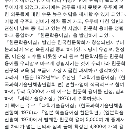
우기 시작하였다. 이에 따라 다양한 천체 관측이 활발히 이
루어지게 되었고, 과거에는 엄두를 내지 못했던 우주에 관
한 의문들에 대한 수준 높은 해답을 제시할 수 있게 되었다.
이렇게 우주의 신비가 점차 풀려 가고, 우주에 대한 일반의
관심이 날로 증대되고 있는 현 시점에 천문학 용어를 정립
하고 통일하여 『천문학용어집』을 발간하게 되었다.
『천문학용어집』발간은 한국천문학회가 창설되면서부터
논의되어 오던 숙원사업 중의 하나였다. 당시 유경로, 현정
준, 이은성 교수를 비롯한 여러 원로 천문학자들은 천문학
용어를 우리말로 바르게 정립시키는 것이 우리나라 천문학
연구와 교육 및 보급에 가장 시급한 과제하고 생각하였다.
따라서 그들은 1972년부터 추진된 『과학기술용어집』(한
국과학기술단체총연합회 편) 편찬사업에 적극적으로 참여
하여, 무려 5,000여 개에 이르는 천문학 용어를 선정, 심의
하여 『과학기술용어집』(1976)에 수록하였다.
이 책에는 주로 『과학기술용어집』(한국과학기술단체총
연합회, 1976)과 『일본 학술용어집 천문학편』(일본학술
진흥회, 1974)에서 발췌한 천문학 용어 5,000여 개 중에서
열 차례가 넘는 논의와 심의 끝에 확정된 4,800여 개의 용