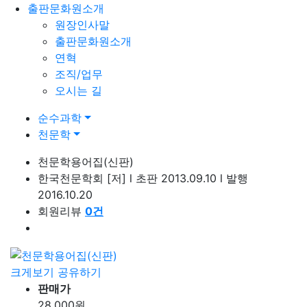
출판문화원소개
원장인사말
출판문화원소개
연혁
조직/업무
오시는 길
순수과학
천문학
천문학용어집(신판)
한국천문학회
[저]
l
초판 2013.09.10
l
발행
2016.10.20
회원리뷰
0
건
크게보기
공유하기
판매가
28,000
원