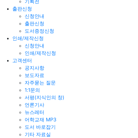
기획전
출판신청
신청안내
출판신청
도서증정신청
인쇄/제작신청
신청안내
인쇄/제작신청
고객센터
공지사항
보도자료
자주묻는 질문
1:1문의
서평(지식인의 창)
언론기사
뉴스레터
어학교재 MP3
도서 바로잡기
기타 자료실