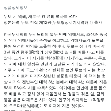
상품상세정보
두보 시 역해, 새로운 천 년의 역사를 쓰다
정본완역 두보 전집 제12권(두보형상시기시역해 1) 출간
한국두시학회 두시독회의 열두 번째 역해서로, 조선과 중국
의 역대 역해서들의 주석을 참고하고, 역해자들의 토론을
통해 완정한 번역을 도출한 책이다. 두보는 생애의 마지막
3년 동안 형주(荊州)와 상수(湘水) 일대를 배를 타고 떠돌
았다. 그래서 이 시기를 ‘형상(荊湘) 시기’라고 부른다. 두보
의 시에 대한 열정은 만년의 고달픈 시기에도 식지 않았다.
기주 시기에 극도의 완숙과 변화를 보인 두보의 시는 형상
시기에 이르러 마지막 찬란한 불꽃을 태운다. 이 책에는 형
상 시기의 전반부인 대력 3년 봄에서 대력 4년 여름에 지은
88제 93수의 시를 수록하였다. 여기에는 만년에 병든 몸으
로 배를 타고 정처 없이 떠돌면서 본 경물과 겪은 일, 감회
등을 읊은 다채로운 시가 있다. 인구에 회자되는 〈악양루
에 오르다(登岳陽樓)〉도 이때에 지은 것이다.