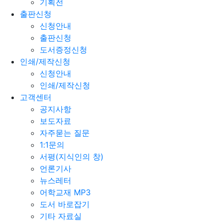
기획전
출판신청
신청안내
출판신청
도서증정신청
인쇄/제작신청
신청안내
인쇄/제작신청
고객센터
공지사항
보도자료
자주묻는 질문
1:1문의
서평(지식인의 창)
언론기사
뉴스레터
어학교재 MP3
도서 바로잡기
기타 자료실