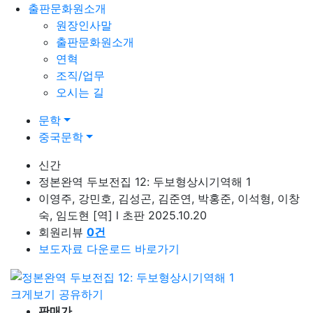
출판문화원소개
원장인사말
출판문화원소개
연혁
조직/업무
오시는 길
문학
중국문학
신간
정본완역 두보전집 12: 두보형상시기역해 1
이영주, 강민호, 김성곤, 김준연, 박홍준, 이석형, 이창
숙, 임도현
[역]
l
초판 2025.10.20
회원리뷰
0
건
보도자료 다운로드 바로가기
크게보기
공유하기
판매가