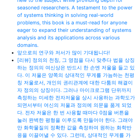
new to the subject while providing depth for
seasoned researchers. A testament to the power
of systems thinking in solving real-world
problems, this book is a must-read for anyone
eager to expand their understanding of systems
analysis and its applications across various
domains.
앞으로의 연구와 저서가 많이 기대됩니다!
[리뷰] 정의의 천칭, 그 영점을 다시 맞추다 법을 상징
하는 정의의 여신상은 반드시 한 손엔 저울을 들고 있
다. 이 저울은 양쪽의 상대적인 무게를 가늠하는 천평
칭 저울로서, 개인의 권리관계에 대한 다툼의 해결이
자 정의의 상징이다. 그러나 마이크로그램 단위까지
측정하는 미세한 전자저울을 상시 사용하는 과학도가
되면서부터 여신의 저울과 정의에 의문을 품게 되었
다. 전자 저울은 한 번 사용할 때마다 0점을 버튼을
눌러 완벽한 평형을 이루도록 만들어야 한다. 그래야
만 화학물질의 정확한 값을 측정하여 원하는 화학반
응을 이끌어낼 수 있다. 그런데, 상대적인 무게를 가