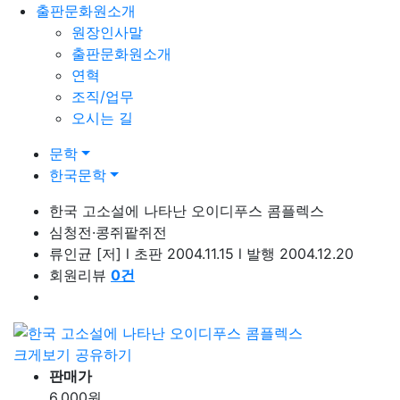
출판문화원소개
원장인사말
출판문화원소개
연혁
조직/업무
오시는 길
문학
한국문학
한국 고소설에 나타난 오이디푸스 콤플렉스
심청전·콩쥐팥쥐전
류인균
[저]
l
초판 2004.11.15
l
발행 2004.12.20
회원리뷰
0
건
크게보기
공유하기
판매가
6,000
원