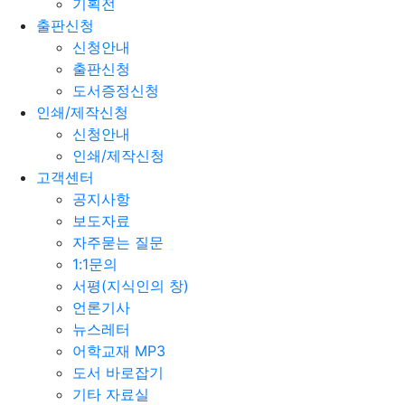
기획전
출판신청
신청안내
출판신청
도서증정신청
인쇄/제작신청
신청안내
인쇄/제작신청
고객센터
공지사항
보도자료
자주묻는 질문
1:1문의
서평(지식인의 창)
언론기사
뉴스레터
어학교재 MP3
도서 바로잡기
기타 자료실