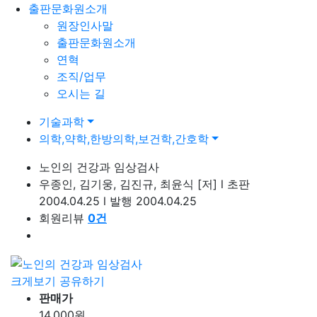
출판문화원소개
원장인사말
출판문화원소개
연혁
조직/업무
오시는 길
기술과학
의학,약학,한방의학,보건학,간호학
노인의 건강과 임상검사
우종인, 김기웅, 김진규, 최윤식
[저]
l
초판
2004.04.25
l
발행 2004.04.25
회원리뷰
0
건
크게보기
공유하기
판매가
14,000
원