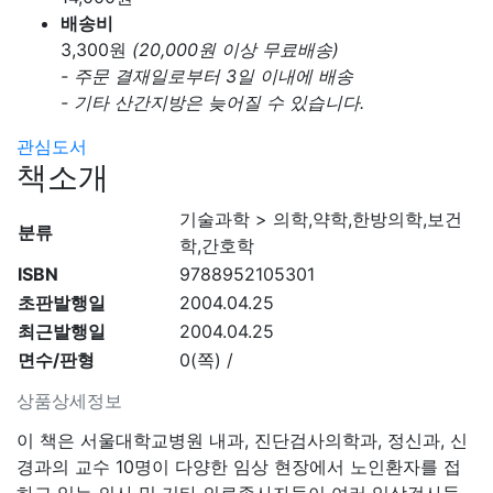
배송비
3,300
원
(20,000원 이상 무료배송)
- 주문 결재일로부터 3일 이내에 배송
- 기타 산간지방은 늦어질 수 있습니다.
관심도서
책소개
기술과학 > 의학,약학,한방의학,보건
분류
학,간호학
ISBN
9788952105301
초판발행일
2004.04.25
최근발행일
2004.04.25
면수/판형
0(쪽) /
상품상세정보
이 책은 서울대학교병원 내과, 진단검사의학과, 정신과, 신
경과의 교수 10명이 다양한 임상 현장에서 노인환자를 접