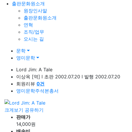
출판문화원소개
원장인사말
출판문화원소개
연혁
조직/업무
오시는 길
문학
영미문학
Lord Jim: A Tale
이상옥
[역]
l
초판 2002.07.20
l
발행 2002.07.20
회원리뷰
0
건
영미문학주석본총서
크게보기
공유하기
판매가
14,000
원
배송비