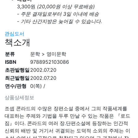
3,300
원
(20,000원 이상 무료배송)
- 주문 결재일로부터 3일 이내에 배송
- 기타 산간지방은 늦어질 수 있습니다.
관심도서
책소개
분류
문학 > 영미문학
ISBN
9788952103086
초판발행일
2002.07.20
최근발행일
2002.07.20
면수/판형
0(쪽) /
상품상세정보
조셉 콘라드의 수많은 장편소설 중에서 그의 작품세계를
대표하는 주제와 기법을 두루 만날 수 있는 작품은 『로드
짐』이다. 콘라드의 여러 장․단편소설에 등장하는 인간적
신뢰의 배반 및 거기서 귀결되는 도덕적 소외의 주제는 이