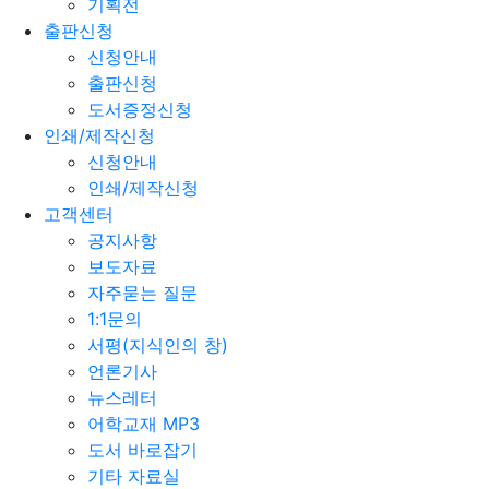
기획전
출판신청
신청안내
출판신청
도서증정신청
인쇄/제작신청
신청안내
인쇄/제작신청
고객센터
공지사항
보도자료
자주묻는 질문
1:1문의
서평(지식인의 창)
언론기사
뉴스레터
어학교재 MP3
도서 바로잡기
기타 자료실